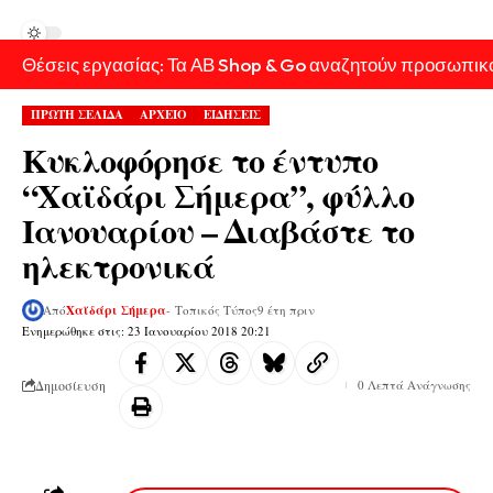
Θέσεις εργασίας: Τα ΑΒ Shop & Go αναζητούν προσωπικ
ΠΡΩΤΗ ΣΕΛΙΔΑ
ΑΡΧΕΙΟ
ΕΙΔΗΣΕΙΣ
Κυκλοφόρησε το έντυπο
“Χαϊδάρι Σήμερα”, φύλλο
Ιανουαρίου – Διαβάστε το
ηλεκτρονικά
Από
Χαϊδάρι Σήμερα
- Τοπικός Τύπος
9 έτη πριν
Ενημερώθηκε στις: 23 Ιανουαρίου 2018 20:21
Δημοσίευση
0 Λεπτά Ανάγνωσης