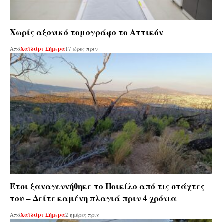
Χωρίς αξονικό τομογράφο το Αττικόν
Από
Χαϊδάρι Σήμερα
17 ώρες πριν
Έτσι ξαναγεννήθηκε το Ποικίλο από τις στάχτες
του – Δείτε καμένη πλαγιά πριν 4 χρόνια
Από
Χαϊδάρι Σήμερα
2 ημέρες πριν