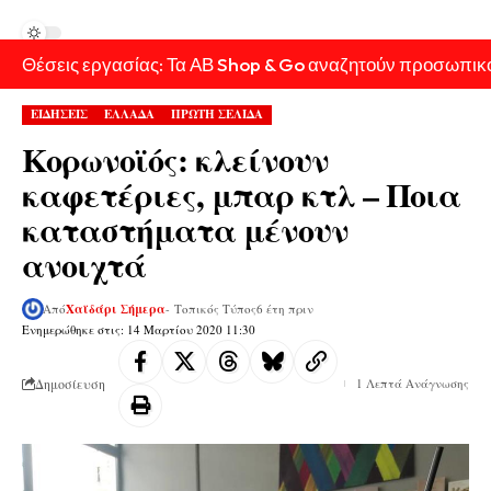
Θέσεις εργασίας: Τα ΑΒ Shop & Go αναζητούν προσωπικ
ΕΙΔΗΣΕΙΣ
ΕΛΛΑΔΑ
ΠΡΩΤΗ ΣΕΛΙΔΑ
Κορωνοϊός: κλείνουν
καφετέριες, μπαρ κτλ – Ποια
καταστήματα μένουν
ανοιχτά
Από
Χαϊδάρι Σήμερα
- Τοπικός Τύπος
6 έτη πριν
Ενημερώθηκε στις: 14 Μαρτίου 2020 11:30
Δημοσίευση
1 Λεπτά Ανάγνωσης