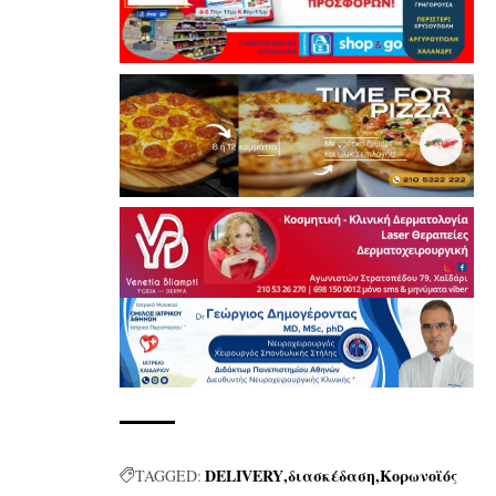
DELIVERY
διασκέδαση
Κορωνοϊός
TAGGED: