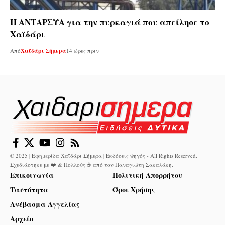
Η ΑΝΤΑΡΣΥΑ για την πυρκαγιά που απείλησε το
Χαϊδάρι
Από
Χαϊδάρι Σήμερα
14 ώρες πριν
© 2025 | Εφημερίδα Χαϊδάρι Σήμερα | Εκδόσεις Φηγός - All Rights Reserved.
Σχεδιάστηκε με ❤️ & Πολλούς ☕ από τον
Παναγιώτη Σακαλάκη
.
Επικοινωνία
Πολιτική Απορρήτου
Ταυτότητα
Όροι Χρήσης
Ανέβασμα Αγγελίας
Αρχείο