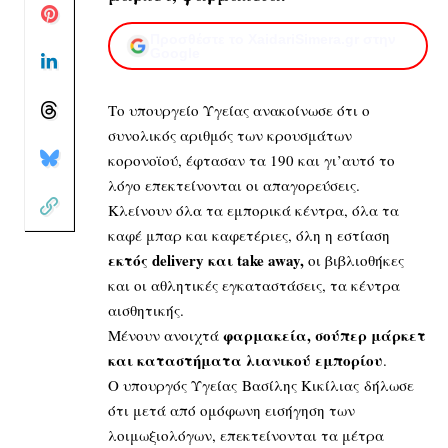
Προσθέστε το XaidariSimera.gr στην
Google
Το υπουργείο Υγείας ανακοίνωσε ότι ο
συνολικός αριθμός των κρουσμάτων
κορονοϊού, έφτασαν τα 190 και γι’αυτό το
λόγο επεκτείνονται οι απαγορεύσεις.
Κλείνουν όλα τα εμπορικά κέντρα, όλα τα
καφέ μπαρ και καφετέριες, όλη η εστίαση
εκτός delivery και take away,
οι βιβλιοθήκες
και οι αθλητικές εγκαταστάσεις, τα κέντρα
αισθητικής.
φαρμακεία, σούπερ μάρκετ
Μένουν ανοιχτά
και καταστήματα λιανικού εμπορίου
.
Ο υπουργός Υγείας Βασίλης Κικίλιας δήλωσε
ότι μετά από ομόφωνη εισήγηση των
λοιμωξιολόγων, επεκτείνονται τα μέτρα