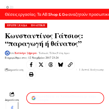
Θέσεις εργασίας: Τα ΑΒ Shop & Go αναζητούν προσωπικ
ΠΡΩΤΗ ΣΕΛΙΔΑ
ΠΟΛΙΤΙΚΗ
Κωνσταντίνος Γάτσιος:
“παραγωγή ή θάνατος”
Από
Χαϊδάρι Σήμερα
- Τοπικός Τύπος
9 έτη πριν
Ενημερώθηκε στις: 12 Νοεμβρίου 2017 23:24
Δημοσίευση
1 Λεπτά Ανάγνωσης
Προσθέστε το XaidariSimera.gr στην
Δημοσίευση
Google