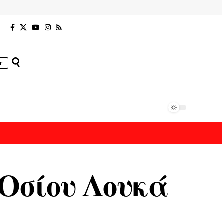
r
 Οσίου Λουκά