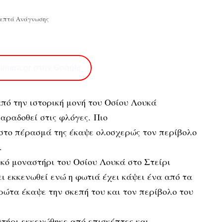
Λεπτά Ανάγνωσης
imera.gr στην Google
από την ιστορική μονή του Οσίου Λουκά
παραδοθεί στις φλόγες. Πιο
στο πέρασμά της έκαψε ολοσχερώς τον περίβολο
.
κό μοναστήρι του Οσίου Λουκά στο Στείρι
ει εκκενωθεί ενώ η φωτιά έχει κάψει ένα από τα
ώτα έκαψε την σκεπή του και τον περίβολο του
τήρι εκκενώθηκε από επισκέπτες και