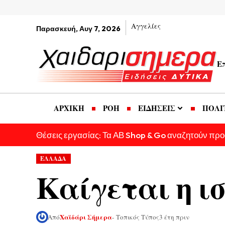
Αγγελίες
Παρασκευή, Αυγ 7, 2026
Ε
ΑΡΧΙΚΗ
ΡΟΗ
ΕΙΔΗΣΕΙΣ
ΠΟΛΙ
Θέσεις εργασίας: Τα ΑΒ Shop & Go αναζητούν πρ
ΕΛΛΑΔΑ
Καίγεται η ι
Χαϊδάρι Σήμερα
Από
- Τοπικός Τύπος
3 έτη πριν