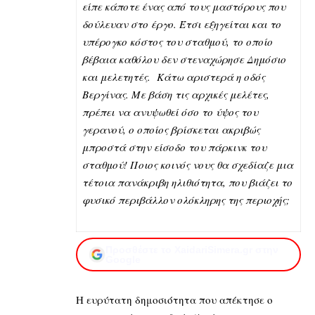
είπε κάποτε ένας από τους μαστόρους που
δούλευαν στο έργο. Έτσι εξηγείται και το
υπέρογκο κόστος του σταθμού, το οποίο
βέβαια καθόλου δεν στεναχώρησε Δημόσιο
και μελετητές. Κάτω αριστερά η οδός
Βεργίνας. Με βάση τις αρχικές μελέτες,
πρέπει να ανυψωθεί όσο το ύψος του
γερανού, ο οποίος βρίσκεται ακριβώς
μπροστά στην είσοδο του πάρκινκ του
σταθμού! Ποιος κοινός νους θα σχεδίαζε μια
τέτοια πανάκριβη ηλιθιότητα, που βιάζει το
φυσικό περιβάλλον ολόκληρης της περιοχής;
Προσθέστε το XaidariSimera.gr στην
Google
Η ευρύτατη δημοσιότητα που απέκτησε ο