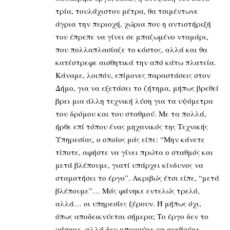
τρία, τουλάχιστον μέτρα, θα τσιμέντωνε
άγρια την περιοχή, χώρια που η αντιστήριξή
του έπρεπε να γίνει σε μπαζωμένο νταμάρι,
που πολλαπλασίαζε το κόστος, αλλά και θα
κατέστρεφε αισθητικά την από κάτω πλατεία.
Κάναμε, λοιπόν, επίμονες παραστάσεις στον
Δήμο, για να εξετάσει το ζήτημα, μήπως βρεθεί
βρει μια άλλη τεχνική λύση για τα υψόμετρα
του δρόμου και του σταθμού. Με τα πολλά,
ήρθε επί τόπου ένας μηχανικός της Τεχνικής
Υπηρεσίας, ο οποίος μάς είπε: “Μην κάνετε
τίποτε, αφήστε να γίνει πρώτα ο σταθμός και
μετά βλέπουμε, γιατί υπάρχει κίνδυνος να
σταματήσει το έργο”. Ακριβώς έτσι είπε, “μετά
βλέπουμε”… Μάς φάνηκε εντελώς τρελό,
αλλά… οι υπηρεσίες ξέρουν. Ή μήπως όχι,
όπως αποδεικνύεται σήμερα; Το έργο δεν το
χάσαμε, αλλά δεν μπορούμε να ανεβούμε