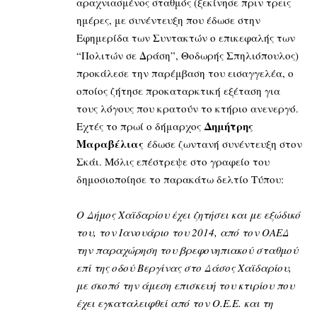
αραχνιασμένος σταθμός (ξεκίνησε πριν τρεις
ημέρες, με συνέντευξη που έδωσε στην
Εφημερίδα των Συντακτών ο επικεφαλής των
“Πολιτών σε Δράση”, Θοδωρής Σπηλιόπουλος)
προκάλεσε την παρέμβαση του εισαγγελέα, ο
οποίος ζήτησε προκαταρκτική εξέταση για
τους λόγους που κρατούν το κτήριο ανενεργό.
Δημήτρης
Εχτές το πρωί ο δήμαρχος
Μαραβέλιας
έδωσε ζωντανή συνέντευξη στον
Σκάι. Μόλις επέστρεψε στο γραφείο του
δημοσιοποίησε το παρακάτω δελτίο Τύπου:
Ο Δήμος Χαϊδαρίου έχει ζητήσει και με εξώδικό
του, τον Ιανουάριο του 2014, από τον ΟΑΕΔ
την παραχώρηση του βρεφονηπιακού σταθμού
επί της οδού Βεργίνας στο Δάσος Χαϊδαρίου,
με σκοπό την άμεση επισκευή του κτιρίου που
έχει εγκαταλειφθεί από τον Ο.Ε.Ε. και τη