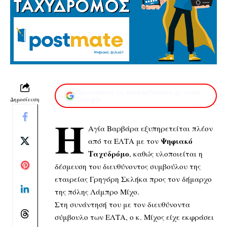
Προσθέστε το XaidariSimera.gr στην
Δημοσίευση
Google
Η
Αγία Βαρβάρα εξυπηρετείται πλέον
Ψηφιακό
από τα ΕΛΤΑ με τον
Ταχυδρόμο
, καθώς υλοποιείται η
δέσμευση του διευθύνοντος συμβούλου της
εταιρείας Γρηγόρη Σκλήκα προς τον δήμαρχο
της πόλης Λάμπρο Μίχο.
Στη συνάντησή του με τον διευθύνοντα
σύμβουλο των ΕΛΤΑ, ο κ. Μίχος είχε εκφράσει