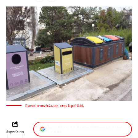
Γωνιά ανακύκλωσης στην Ιερά Οδό,
Προσθέστε το XaidariSimera.gr στην
Δημοσίευση
Google