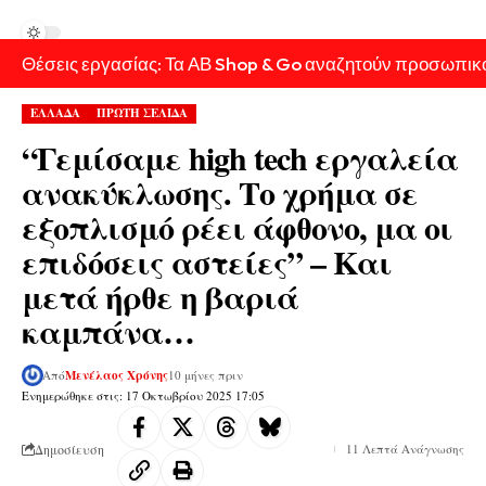
Θέσεις εργασίας: Τα ΑΒ Shop & Go αναζητούν προσωπικ
ΕΛΛΑΔΑ
ΠΡΩΤΗ ΣΕΛΙΔΑ
“Γεμίσαμε high tech εργαλεία
ανακύκλωσης. Το χρήμα σε
εξοπλισμό ρέει άφθονο, μα οι
επιδόσεις αστείες” – Και
μετά ήρθε η βαριά
καμπάνα…
Από
Μενέλαος Χρόνης
10 μήνες πριν
Ενημερώθηκε στις: 17 Οκτωβρίου 2025 17:05
Δημοσίευση
11 Λεπτά Ανάγνωσης