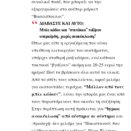
συνολικό ποσό, που μπορείς να την
εξαργυρώσεις στο σούπερ μάρκετ
“Βασιλόπουλος”.
ΔΙΑΒΑΣΤΕ ΚΑΙ ΑΥΤΟ:
Μπλε κάδοι και “σπιτάκια” ταΐζουν
υπερκέρδη, χωρίς ανακύκλωση!
Όπως μας είπε η εργαζόμενη που είναι
υπεύθυνη λειτουργίας του συστήματος,
υπάρχει σταθερή ροή κόσμου, ενώ κάποιοι
τακτικοί “βγάζουν” ακόμη και 20-25 ευρώ την
ημέρα! Πού τα βρίσκουν όλα αυτά τα υλικά;
Από το σπίτι τους αποκλείεται, αφού μιλάμε
“Μάλλον από τους
για εκατοντάδες τεμάχια.
μπλε κάδους”
, λύνει την απορία μας ένας από
τους παριστάμενους που ακούει τη συζήτηση.
“bypass
Στην περίπτωση αυτή πρόκειται για
ανακύκλωση” από σύστημα σε σύστημα
και
-προσοχή- δεν μιλάμε για “Πακιστανούς που
κλέβουν τους μπλε κάδους”. Είναι Έλληνες,