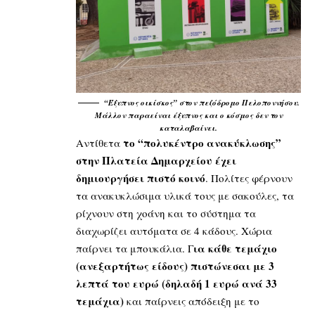
“Έξυπνος οικίσκος” στον πεζόδρομο Πελοποννήσου.
Μάλλον παραείναι έξυπνος και ο κόσμος δεν τον
καταλαβαίνει.
το “πολυκέντρο ανακύκλωσης”
Αντίθετα
στην Πλατεία Δημαρχείου έχει
δημιουργήσει πιστό κοινό
. Πολίτες φέρνουν
τα ανακυκλώσιμα υλικά τους με σακούλες, τα
ρίχνουν στη χοάνη και το σύστημα τα
διαχωρίζει αυτόματα σε 4 κάδους. Χώρια
ια κάθε τεμάχιο
παίρνει τα μπουκάλια. Γ
(ανεξαρτήτως είδους) πιστώνεσαι με 3
λεπτά του ευρώ
(δηλαδή 1 ευρώ ανά 33
τεμάχια)
και παίρνεις απόδειξη με το