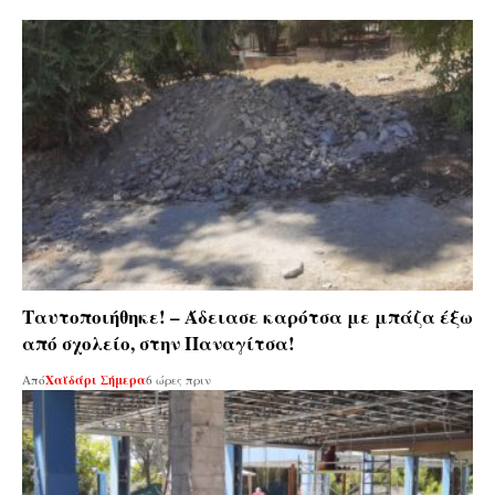
Ταυτοποιήθηκε! – Άδειασε καρότσα με μπάζα έξω
από σχολείο, στην Παναγίτσα!
Από
Χαϊδάρι Σήμερα
6 ώρες πριν