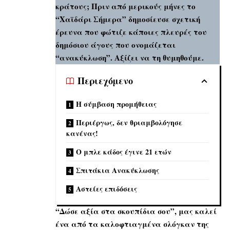
κράτους; Πριν από μερικούς μήνες το
“Χαϊδάρι Σήμερα” δημοσίευσε σχετική
έρευνα που φώτιζε κάποιες πλευρές του
δημόσιου άγους που ονομάζεται
“ανακύκλωση”. Αξίζει να τη θυμηθούμε.
Περιεχόμενο
Η σύμβαση προμήθειας
Περιέργως, δεν θριαμβολόγησε
κανένας!
Ο μπλε κάδος έγινε 21 ετών
Σπιτάκια Ανακύκλωσης
Αστείες επιδόσεις
“Δώσε αξία στα σκουπίδια σου”, μας καλεί
ένα από τα καλοφτιαγμένα σλόγκαν της