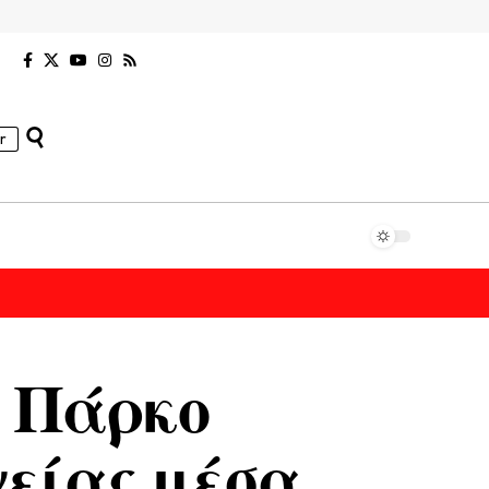
r
ο Πάρκο
γείας μέσα