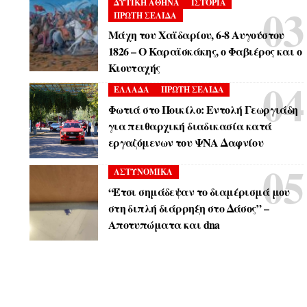
ΔΥΤΙΚΗ ΑΘΗΝΑ
ΙΣΤΟΡΙΑ
ΠΡΩΤΗ ΣΕΛΙΔΑ
Μάχη του Χαϊδαρίου, 6-8 Αυγούστου
1826 – Ο Καραϊσκάκης, ο Φαβιέρος και ο
Κιουταχής
ΕΛΛΑΔΑ
ΠΡΩΤΗ ΣΕΛΙΔΑ
Φωτιά στο Ποικίλο: Εντολή Γεωργιάδη
για πειθαρχική διαδικασία κατά
εργαζόμενων του ΨΝΑ Δαφνίου
ΑΣΤΥΝΟΜΙΚΑ
“Έτσι σημάδεψαν το διαμέρισμά μου
στη διπλή διάρρηξη στο Δάσος” –
Αποτυπώματα και dna