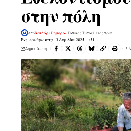
στην πόλη
Χαϊδάρι Σήμερα
Από
- Τοπικός Τύπος
1 έτος πριν
Ενημερώθηκε στις: 13 Απριλίου 2025 11:31
Δημοσίευση
3 