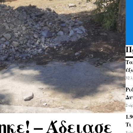
Π
Τα
έξ
32 
Ρι
Δυ
2 ώ
1.
κε! – Άδειασε
Τι
3 ώ