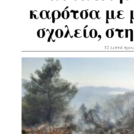
καρότσα με 
σχολείο, στ
32 λεπτά πριν