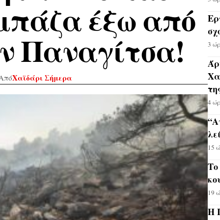
μπάζα έξω από
Ερ
σχ
ην Παναγίτσα!
3 ώ
Άρ
Χα
Χαϊδάρι Σήμερα
Από
τη
4 ώ
“Α
λε
15 
Το
κο
19 
Η 