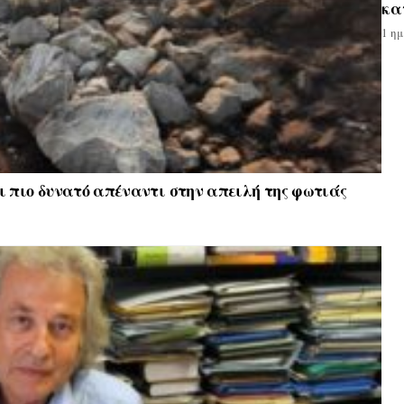
κα
1 η
 πιο δυνατό απέναντι στην απειλή της φωτιάς