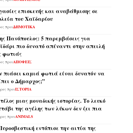
γασίες επισκευής και αναβάθμισης σε
ολεία του Χαϊδαρίου
ΔΗΜΟΤΙΚΑ
ρες πριν
ης Πανόπουλος: 5 παρεμβάσεις για
ϊδάρι πιο δυνατό απέναντι στην απειλή
ς φωτιάς
ΑΠΟΨΕΙΣ
ρες πριν
ν πιάσει καμιά φωτιά είναι δυνατόν να
ίπει ο Δήμαρχος;”
ΙΣΤΟΡΙΑ
ώρες πριν
 τέλος μιας μοναδικής ιστορίας. Το λευκό
υτάβι της αγέλης των λύκων δεν ζει πια
ANIMALS
ώρες πριν
Πυροσβεστική εντόπισε την αιτία της