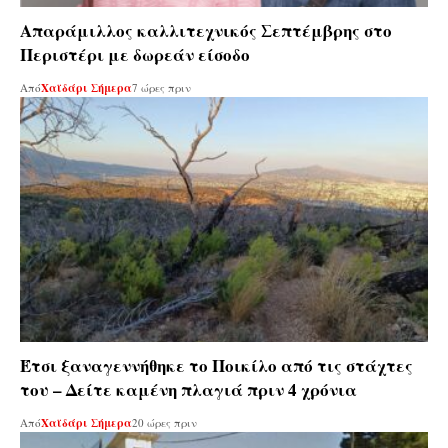
Απαράμιλλος καλλιτεχνικός Σεπτέμβρης στο
Περιστέρι με δωρεάν είσοδο
Από
Χαϊδάρι Σήμερα
7 ώρες πριν
Έτσι ξαναγεννήθηκε το Ποικίλο από τις στάχτες
του – Δείτε καμένη πλαγιά πριν 4 χρόνια
Από
Χαϊδάρι Σήμερα
20 ώρες πριν