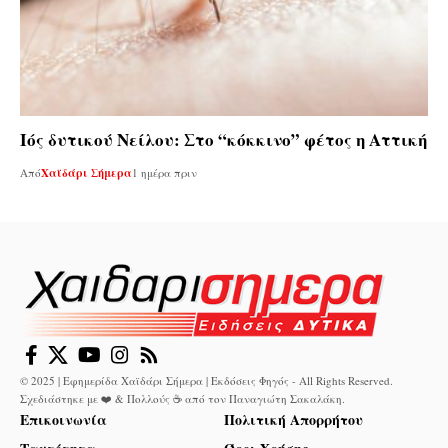
Ιός δυτικού Νείλου: Στο “κόκκινο” φέτος η Αττική
Από
Χαϊδάρι Σήμερα
1 ημέρα πριν
© 2025 | Εφημερίδα Χαϊδάρι Σήμερα | Εκδόσεις Φηγός - All Rights Reserved.
Σχεδιάστηκε με ❤️ & Πολλούς ☕ από τον
Παναγιώτη Σακαλάκη
.
Επικοινωνία
Πολιτική Απορρήτου