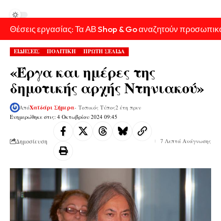
Θέσεις εργασίας: Τα ΑΒ Shop & Go αναζητούν προσωπικ
ΕΙΔΗΣΕΙΣ
ΠΟΛΙΤΙΚΗ
ΠΡΩΤΗ ΣΕΛΙΔΑ
«Έργα και ημέρες της
δημοτικής αρχής Ντηνιακού»
Από
Χαϊδάρι Σήμερα
- Τοπικός Τύπος
2 έτη πριν
Ενημερώθηκε στις: 4 Οκτωβρίου 2024 09:45
Δημοσίευση
7 Λεπτά Ανάγνωσης