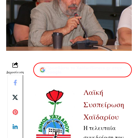
Προσθέστε το XaidariSimera.gr στην
Δημοσίευση
Google
Λαϊκή
Συσπείρωση
Χαϊδαρίου
Η τελευταία
συνεδρίαση του