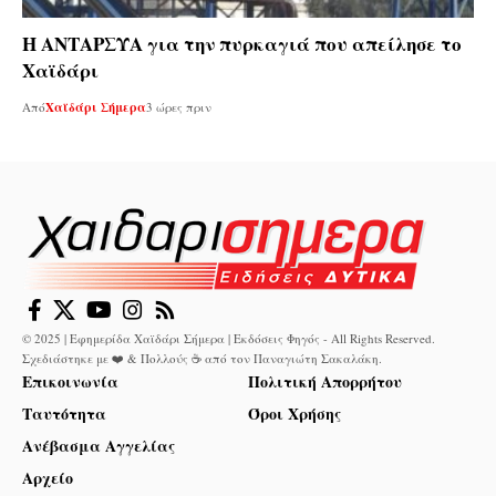
Η ΑΝΤΑΡΣΥΑ για την πυρκαγιά που απείλησε το
Χαϊδάρι
Από
Χαϊδάρι Σήμερα
3 ώρες πριν
© 2025 | Εφημερίδα Χαϊδάρι Σήμερα | Εκδόσεις Φηγός - All Rights Reserved.
Σχεδιάστηκε με ❤️ & Πολλούς ☕ από τον
Παναγιώτη Σακαλάκη
.
Επικοινωνία
Πολιτική Απορρήτου
Ταυτότητα
Όροι Χρήσης
Ανέβασμα Αγγελίας
Αρχείο