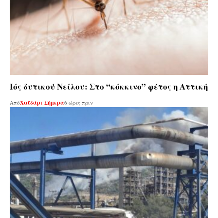
Ιός δυτικού Νείλου: Στο “κόκκινο” φέτος η Αττική
Από
Χαϊδάρι Σήμερα
6 ώρες πριν