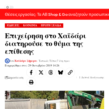
Θέσεις εργασίας: Τα ΑΒ Shop & Go αναζητούν προσωπικ
ΕΙΔΗΣΕΙΣ
ΚΟΙΝΩΝΙΑ
ΠΡΩΤΗ ΣΕΛΙΔΑ
Επιχείρηση στο Χαϊδάρι
διατηρούσε το θύμα της
επίθεσης
Από
Χαϊδάρι Σήμερα
- Τοπικός Τύπος
7 έτη πριν
Ενημερώθηκε στις: 29 Οκτωβρίου 2019 14:26
Δημοσίευση
1 Λεπτά Ανάγνωσης