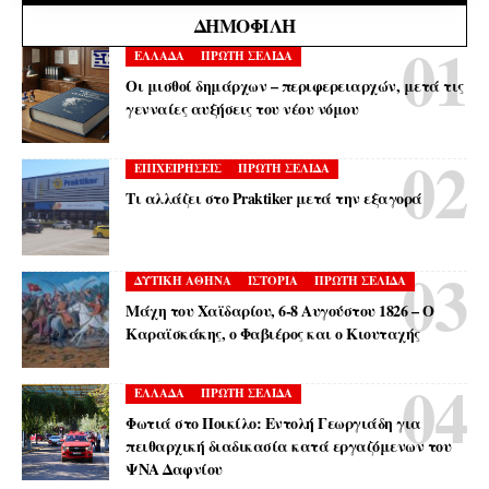
ΔΗΜΟΦΙΛΉ
ΕΛΛΑΔΑ
ΠΡΩΤΗ ΣΕΛΙΔΑ
Οι μισθοί δημάρχων – περιφερειαρχών, μετά τις
γενναίες αυξήσεις του νέου νόμου
ΕΠΙΧΕΙΡΗΣΕΙΣ
ΠΡΩΤΗ ΣΕΛΙΔΑ
Τι αλλάζει στο Praktiker μετά την εξαγορά
ΔΥΤΙΚΗ ΑΘΗΝΑ
ΙΣΤΟΡΙΑ
ΠΡΩΤΗ ΣΕΛΙΔΑ
Μάχη του Χαϊδαρίου, 6-8 Αυγούστου 1826 – Ο
Καραϊσκάκης, ο Φαβιέρος και ο Κιουταχής
ΕΛΛΑΔΑ
ΠΡΩΤΗ ΣΕΛΙΔΑ
Φωτιά στο Ποικίλο: Εντολή Γεωργιάδη για
πειθαρχική διαδικασία κατά εργαζόμενων του
ΨΝΑ Δαφνίου