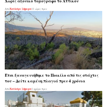
Χωρίς αξονικό τομογράφο το Αττικόν
Από
Χαϊδάρι Σήμερα
11 ώρες πριν
Έτσι ξαναγεννήθηκε το Ποικίλο από τις στάχτες
του – Δείτε καμένη πλαγιά πριν 4 χρόνια
Από
Χαϊδάρι Σήμερα
1 ημέρα πριν