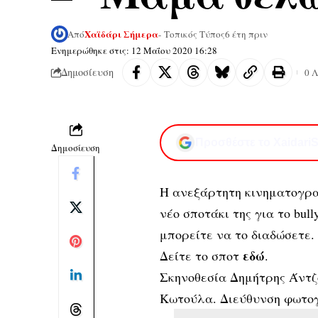
Χαϊδάρι Σήμερα
Από
- Τοπικός Τύπος
6 έτη πριν
Ενημερώθηκε στις: 12 Μαΐου 2020 16:28
Δημοσίευση
0 
Προσθέστε το XaidariS
Δημοσίευση
Η ανεξάρτητη κινηματογραφ
νέο σποτάκι της για το bull
μπορείτε να το διαδώσετε.
εδώ
Δείτε το σποτ
.
Σκηνοθεσία Δημήτρης Άντζ
Κωτούλα. Διεύθυνση φωτογ