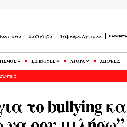
πικοινωνία
Ταυτότητα
Ανέβασμα Αγγελίας
Newslette
ΤΙΣΜΟΣ
LIFESTYLE
ΑΓΟΡΑ
ΑΠΟΨΕΙΣ
οσωπικό
α το bullying και
 να σου μιλήσω”