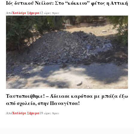
Ιός δυτικού Νείλου: Στο “κόκκινο” φέτος η Αττική
Από
Χαϊδάρι Σήμερα
12 ώρες πριν
Ταυτοποιήθηκε! – Άδειασε καρότσα με μπάζα έξω
από σχολείο, στην Παναγίτσα!
Από
Χαϊδάρι Σήμερα
19 ώρες πριν