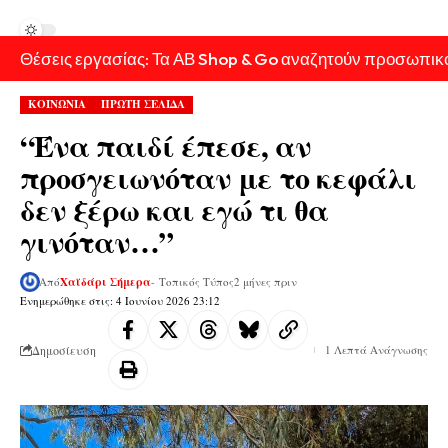
Θέσεις εργασίας: Τα ΑΒ Shop & Go αναζητούν προσωπικ
ΚΟΙΝΩΝΙΑ
ΠΡΩΤΗ ΣΕΛΙΔΑ
“Ένα παιδί έπεσε, αν
προσγειωνόταν με το κεφάλι
δεν ξέρω και εγώ τι θα
γινόταν…”
Από
Χαϊδάρι Σήμερα
- Τοπικός Τύπος
2 μήνες πριν
Ενημερώθηκε στις: 4 Ιουνίου 2026 23:12
Δημοσίευση
1 Λεπτά Ανάγνωσης