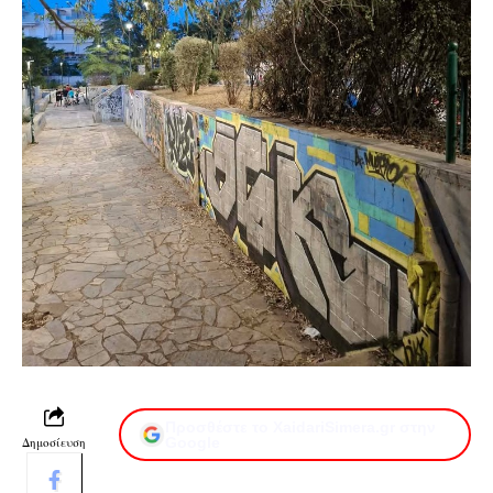
Προσθέστε το XaidariSimera.gr στην
Δημοσίευση
Google