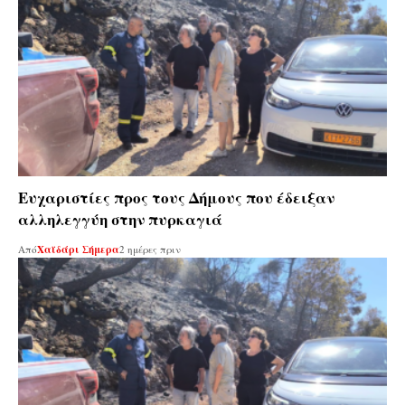
Ευχαριστίες προς τους Δήμους που έδειξαν
αλληλεγγύη στην πυρκαγιά
Από
Χαϊδάρι Σήμερα
2 ημέρες πριν