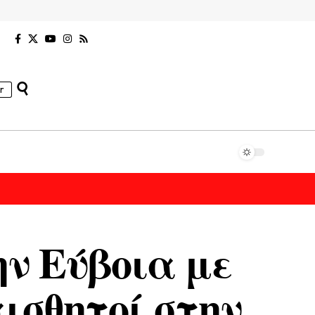
r
ην Εύβοια με
ισθητοί στην