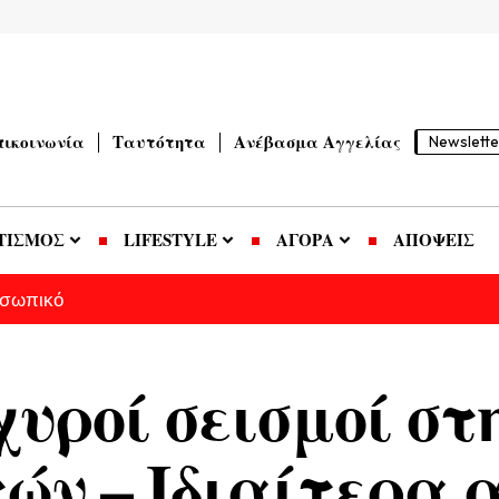
πικοινωνία
Ταυτότητα
Ανέβασμα Αγγελίας
Newslette
ΤΙΣΜΟΣ
LIFESTYLE
ΑΓΟΡΑ
ΑΠΟΨΕΙΣ
οσωπικό
χυροί σεισμοί στ
ών – Ιδιαίτερα α