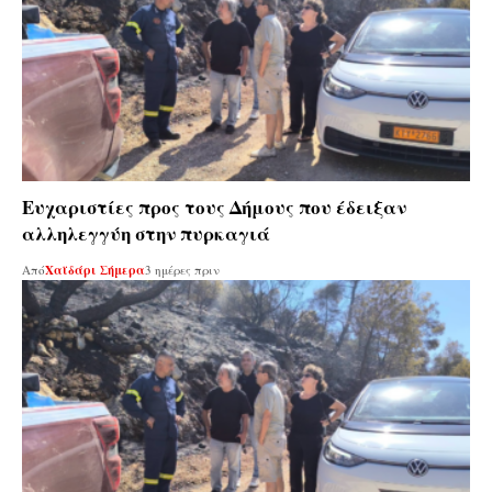
Ευχαριστίες προς τους Δήμους που έδειξαν
αλληλεγγύη στην πυρκαγιά
Από
Χαϊδάρι Σήμερα
3 ημέρες πριν