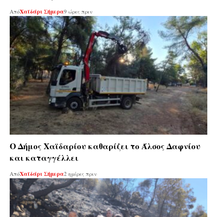
Από
Χαϊδάρι Σήμερα
9 ώρες πριν
Ο Δήμος Χαϊδαρίου καθαρίζει το Άλσος Δαφνίου
και καταγγέλλει
Από
Χαϊδάρι Σήμερα
2 ημέρες πριν