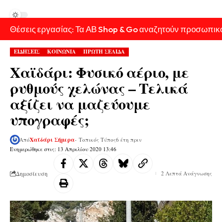
Θέσεις εργασίας: Τα ΑΒ Shop & Go αναζητούν προσωπικ
ΕΙΔΗΣΕΙΣ
ΚΟΙΝΩΝΙΑ
ΠΡΩΤΗ ΣΕΛΙΔΑ
Χαϊδάρι: Φυσικό αέριο, με
ρυθμούς χελώνας – Τελικά
αξίζει να μαζεύουμε
υπογραφές;
Από
Χαϊδάρι Σήμερα
- Τοπικός Τύπος
6 έτη πριν
Ενημερώθηκε στις: 13 Απριλίου 2020 13:46
Δημοσίευση
2 Λεπτά Ανάγνωσης