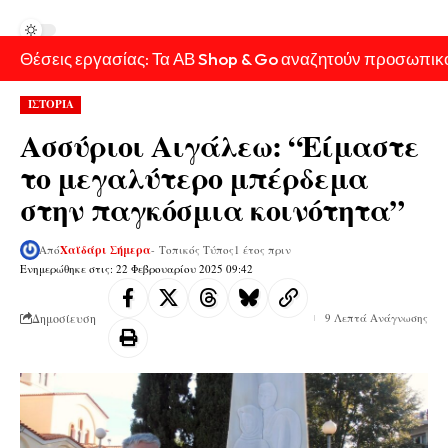
Θέσεις εργασίας: Τα ΑΒ Shop & Go αναζητούν προσωπικ
ΙΣΤΟΡΙΑ
Ασσύριοι Αιγάλεω: “Είμαστε
το μεγαλύτερο μπέρδεμα
στην παγκόσμια κοινότητα”
Από
Χαϊδάρι Σήμερα
- Τοπικός Τύπος
1 έτος πριν
Ενημερώθηκε στις: 22 Φεβρουαρίου 2025 09:42
Δημοσίευση
9 Λεπτά Ανάγνωσης