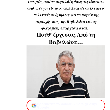
ιστορίες από το παρελθόν, όπως τις άκουσαν
από τους γονείς τους, αλλά και σε ατέλειωτες
πολιτικές συζητήσεις για το παρόν της
περιοχής τους, την Βαβυλώνα και τη
φλεγόμενη επαρχία Χατάι.
Πουθ’ έρχεσαι; Από τη
Βαβυλώνα…
Προσθέστε το XaidariSimera.gr στην
Google