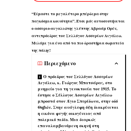
“Είμαστε το μεγαλύτερο μπέρδεμα στην
παγκόσμια κοινότητα”. Έτσι μάς αυτοσυστήνεται
ο ασσυριο-αιγαλιώτης γλύπτης Αβραάμ Ορέν,
αντιπρόεδρος του Συλλόγου Ασσυρίων Αιγάλεω.
Μιλάμε για ένα από τα πιο δραστήρια σωματεία
της πόλης!
Περιεχόμενο
Ο πρόεδρος του Συλλόγου Ασσυρίων
Αιγάλεω, κ. Γιώργος Μπατσάρας, στο
μνημείο για τη γενοκτονία του 1915. Το
έστησε ο Σύλλογος Ασσυρίων Αιγάλεω
μπροστά στον Άγιο Σπυρίδωνα, στην οδό
Θηβών. Στην ανάγλυφη όψη διακρίνεται
η εικόνα φυγής οικογένειας από
πολεμικό πεδίο. Μια διαρκώς
επαναλαμβανόμενη σκηνή στη