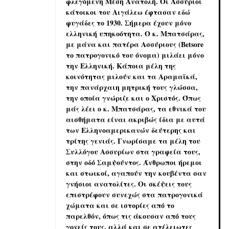
φλεγόμενη Μέση Ανατολή. Οι Ασσύριοι
κάτοικοι του Αιγάλεω έφτασαν εδώ
φυγάδες το 1930. Σήμερα έχουν μόνο
ελληνική υπηκοότητα. Ο κ. Μπατσάρας,
με μάνα και πατέρα Ασσύριους (Βetsore
το πατρογονικό του όνομα) μιλάει μόνο
την Ελληνική. Κάποια μέλη της
κοινότητας μιλούν και τα Αραμαϊκά,
την πανάρχαιη μητρική τους γλώσσα,
την οποία γνώριζε και ο Χριστός. Όπως
μάς λέει ο κ. Μπατσάρας, τα εθνικά του
αισθήματα είναι ακριβώς ίδια με αυτά
των Ελληνοαμερικανών δεύτερης και
τρίτης γενιάς. Γνωρίσαμε τα μέλη του
Συλλόγου Ασσυρίων στα γραφεία τους,
στην οδό Σαμψούντος. Άνθρωποι ήρεμοι
και στωικοί, αγαπούν την κουβέντα σαν
γνήσιοι ανατολίτες. Οι σκέψεις τους
επιστρέφουν συνεχώς στα πατρογονικά
χώματα και σε ιστορίες από το
παρελθόν, όπως τις άκουσαν από τους
γονείς τους, αλλά και σε ατέλειωτες