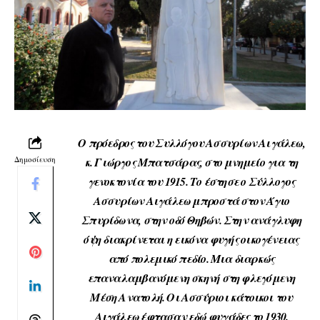
Ο πρόεδρος του Συλλόγου Ασσυρίων Αιγάλεω,
Δημοσίευση
κ. Γιώργος Μπατσάρας, στο μνημείο για τη
γενοκτονία του 1915. Το έστησε ο Σύλλογος
Ασσυρίων Αιγάλεω μπροστά στον Άγιο
Σπυρίδωνα, στην οδό Θηβών. Στην ανάγλυφη
όψη διακρίνεται η εικόνα φυγής οικογένειας
από πολεμικό πεδίο. Μια διαρκώς
επαναλαμβανόμενη σκηνή στη φλεγόμενη
Μέση Ανατολή. Οι Ασσύριοι κάτοικοι του
Αιγάλεω έφτασαν εδώ φυγάδες το 1930.