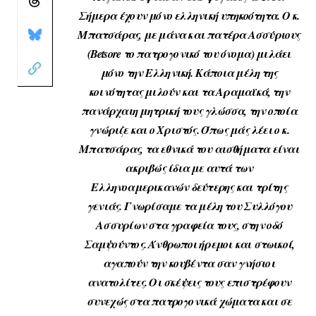
Σήμερα έχουν μόνο ελληνική υπηκοότητα. Ο κ.
Μπατσάρας, με μάνα και πατέρα Ασσύριους
(Βetsore το πατρογονικό του όνομα) μιλάει
μόνο την Ελληνική. Κάποια μέλη της
κοινότητας μιλούν και τα Αραμαϊκά, την
πανάρχαιη μητρική τους γλώσσα, την οποία
γνώριζε και ο Χριστός. Όπως μάς λέει ο κ.
Μπατσάρας, τα εθνικά του αισθήματα είναι
ακριβώς ίδια με αυτά των
Ελληνοαμερικανών δεύτερης και τρίτης
γενιάς. Γνωρίσαμε τα μέλη του Συλλόγου
Ασσυρίων στα γραφεία τους, στην οδό
Σαμψούντος. Άνθρωποι ήρεμοι και στωικοί,
αγαπούν την κουβέντα σαν γνήσιοι
ανατολίτες. Οι σκέψεις τους επιστρέφουν
συνεχώς στα πατρογονικά χώματα και σε