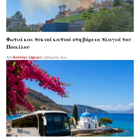
Φωτιά και πυκνοί καπνοί στη βόρεια πλαγιά του
Ποικίλου
Από
Χαϊδάρι Σήμερα
1 εβδομάδα πριν