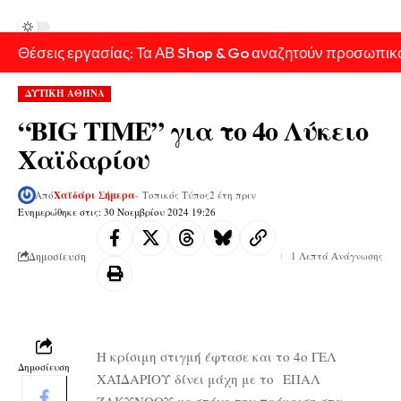
Θέσεις εργασίας: Τα ΑΒ Shop & Go αναζητούν προσωπικ
ΔΥΤΙΚΗ ΑΘΗΝΑ
“BIG TIME” για το 4ο Λύκειο
Χαϊδαρίου
Από
Χαϊδάρι Σήμερα
- Τοπικός Τύπος
2 έτη πριν
Ενημερώθηκε στις: 30 Νοεμβρίου 2024 19:26
Δημοσίευση
1 Λεπτά Ανάγνωσης
Η κρίσιμη στιγμή έφτασε και το 4ο ΓΕΛ
Δημοσίευση
ΧΑΪΔΑΡΙΟΥ δίνει μάχη με το ΕΠΑΛ
ΖΑΚΥΝΘΟΥ με στόχο την πρόκριση στα