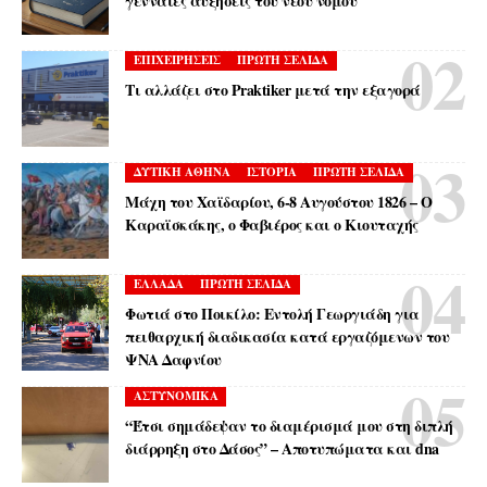
γενναίες αυξήσεις του νέου νόμου
ΕΠΙΧΕΙΡΗΣΕΙΣ
ΠΡΩΤΗ ΣΕΛΙΔΑ
Τι αλλάζει στο Praktiker μετά την εξαγορά
ΔΥΤΙΚΗ ΑΘΗΝΑ
ΙΣΤΟΡΙΑ
ΠΡΩΤΗ ΣΕΛΙΔΑ
Μάχη του Χαϊδαρίου, 6-8 Αυγούστου 1826 – Ο
Καραϊσκάκης, ο Φαβιέρος και ο Κιουταχής
ΕΛΛΑΔΑ
ΠΡΩΤΗ ΣΕΛΙΔΑ
Φωτιά στο Ποικίλο: Εντολή Γεωργιάδη για
πειθαρχική διαδικασία κατά εργαζόμενων του
ΨΝΑ Δαφνίου
ΑΣΤΥΝΟΜΙΚΑ
“Έτσι σημάδεψαν το διαμέρισμά μου στη διπλή
διάρρηξη στο Δάσος” – Αποτυπώματα και dna