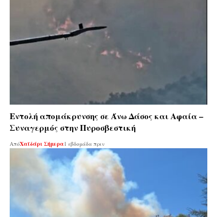
Εντολή απομάκρυνσης σε Άνω Δάσος και Αφαία –
Συναγερμός στην Πυροσβεστική
Από
Χαϊδάρι Σήμερα
1 εβδομάδα πριν