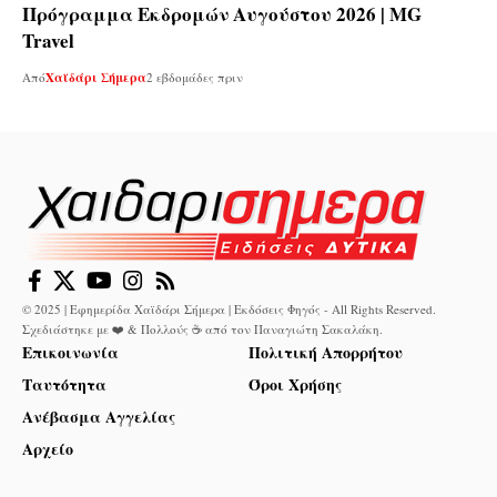
Πρόγραμμα Εκδρομών Αυγούστου 2026 | MG
Travel
Από
Χαϊδάρι Σήμερα
2 εβδομάδες πριν
© 2025 | Εφημερίδα Χαϊδάρι Σήμερα | Εκδόσεις Φηγός - All Rights Reserved.
Σχεδιάστηκε με ❤️ & Πολλούς ☕ από τον
Παναγιώτη Σακαλάκη
.
Επικοινωνία
Πολιτική Απορρήτου
Ταυτότητα
Όροι Χρήσης
Ανέβασμα Αγγελίας
Αρχείο