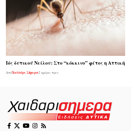
Ιός δυτικού Νείλου: Στο “κόκκινο” φέτος η Αττική
Από
Χαϊδάρι Σήμερα
2 ημέρες πριν