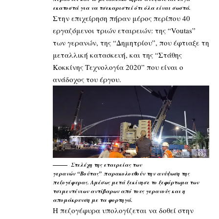
εκατοστά για να τσεκαριστεί ότι όλα είναι σωστά.
Στην επιχείρηση πήραν μέρος περίπου 40
εργαζόμενοι τριών εταιρειών: της “Voutas”
των γερανών, της “Δημητρίου”, που έφτιαξε τη
μεταλλική κατασκευή, και της “Στάθης
Κοκκίνης Τεχνολογία 2020” που είναι ο
ανάδοχος του έργου.
Στελέχη της εταιρείας των
γερανών
“Βούτας”
παρακολουθούν την ανύψωση της
πεζογέφυρας. Αμέσως μετά ξεκίνησε το ξεφόρτωμα των
τσιμεντένιων αντίβαρων από τους γερανούς και η
απομάκρυνση με τα φορτηγά.
Η πεζογέφυρα υπολογίζεται να δοθεί στην