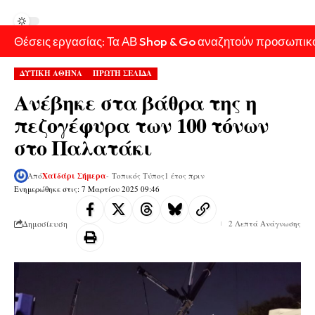
Θέσεις εργασίας: Τα ΑΒ Shop & Go αναζητούν προσωπικ
ΔΥΤΙΚΗ ΑΘΗΝΑ
ΠΡΩΤΗ ΣΕΛΙΔΑ
Ανέβηκε στα βάθρα της η
πεζογέφυρα των 100 τόνων
στο Παλατάκι
Από
Χαϊδάρι Σήμερα
- Τοπικός Τύπος
1 έτος πριν
Ενημερώθηκε στις: 7 Μαρτίου 2025 09:46
Δημοσίευση
2 Λεπτά Ανάγνωσης