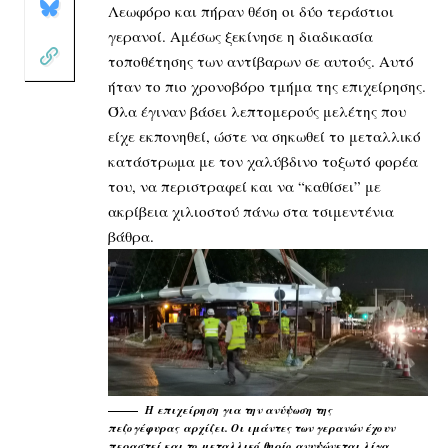
Λεωφόρο και πήραν θέση οι δύο τεράστιοι
γερανοί. Αμέσως ξεκίνησε η διαδικασία
τοποθέτησης των αντίβαρων σε αυτούς. Αυτό
ήταν το πιο χρονοβόρο τμήμα της επιχείρησης.
Όλα έγιναν βάσει λεπτομερούς μελέτης που
είχε εκπονηθεί, ώστε να σηκωθεί το μεταλλικό
κατάστρωμα με τον χαλύβδινο τοξωτό φορέα
του, να περιστραφεί και να “καθίσει” με
ακρίβεια χιλιοστού πάνω στα τσιμεντένια
βάθρα.
Η επιχείρηση για την ανύψωση της
πεζογέφυρας
αρχίζει. Οι ιμάντες των γερανών έχουν
περαστεί και το μεταλλικό θηρίο ανυψώνεται λίγα