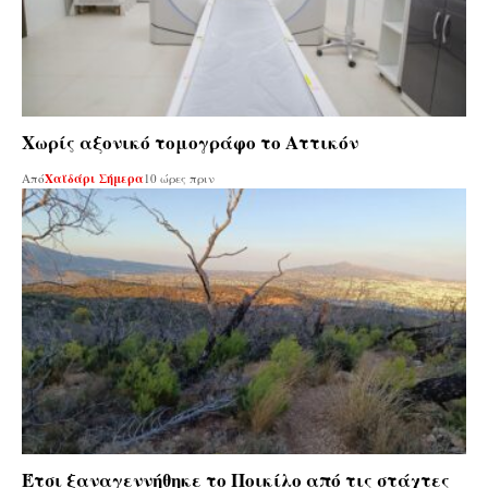
Χωρίς αξονικό τομογράφο το Αττικόν
Από
Χαϊδάρι Σήμερα
10 ώρες πριν
Έτσι ξαναγεννήθηκε το Ποικίλο από τις στάχτες