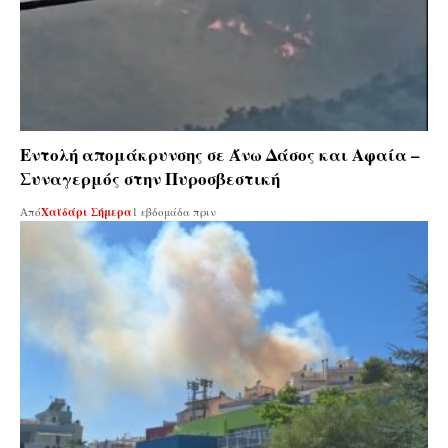
Εντολή απομάκρυνσης σε Άνω Δάσος και Αφαία –
Συναγερμός στην Πυροσβεστική
Από
Χαϊδάρι Σήμερα
1 εβδομάδα πριν