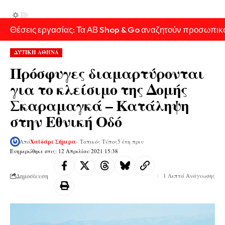
Θέσεις εργασίας: Τα ΑΒ Shop & Go αναζητούν προσωπικ
ΔΥΤΙΚΗ ΑΘΗΝΑ
Πρόσφυγες διαμαρτύρονται
για το κλείσιμο της Δομής
Σκαραμαγκά – Κατάληψη
στην Εθνική Οδό
Από
Χαϊδάρι Σήμερα
- Τοπικός Τύπος
5 έτη πριν
Ενημερώθηκε στις: 12 Απριλίου 2021 15:38
Δημοσίευση
1 Λεπτά Ανάγνωσης