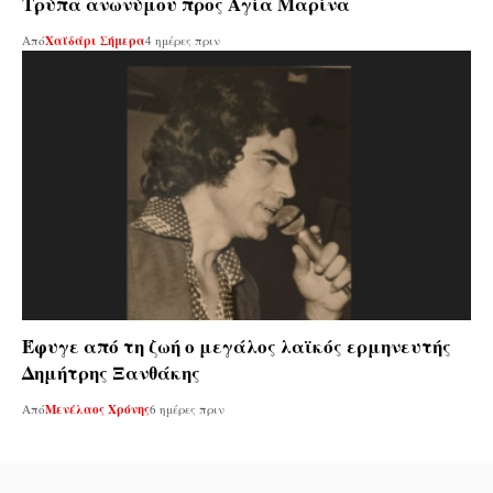
Τρύπα ανωνύμου προς Αγία Μαρίνα
Από
Χαϊδάρι Σήμερα
4 ημέρες πριν
Έφυγε από τη ζωή ο μεγάλος λαϊκός ερμηνευτής
Δημήτρης Ξανθάκης
Από
Μενέλαος Χρόνης
6 ημέρες πριν