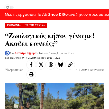
Θέσεις εργασίας: Τα ΑΒ Shop & Go αναζητούν προσωπικ
ΚΟΙΝΩΝΙΑ
ΠΡΩΤΗ ΣΕΛΙΔΑ
“Ζωολογικός κήπος γίναμε!
Ακούει κανείς;”
Από
Χαϊδάρι Σήμερα
- Τοπικός Τύπος
11 μήνες πριν
Ενημερώθηκε στις: 2 Σεπτεμβρίου 2025 10:22
Δημοσίευση
1 Λεπτά Ανάγνωσης