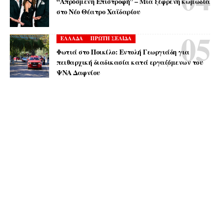
“Απρόσμενη Επιστροφή” – Μια ξέφρενη κωμωδία
στο Νέο Θέατρο Χαϊδαρίου
ΕΛΛΑΔΑ
ΠΡΩΤΗ ΣΕΛΙΔΑ
Φωτιά στο Ποικίλο: Εντολή Γεωργιάδη για
πειθαρχική διαδικασία κατά εργαζόμενων του
ΨΝΑ Δαφνίου