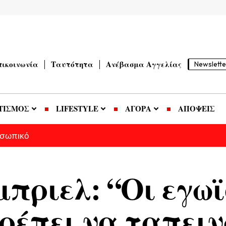
πικοινωνία
Ταυτότητα
Ανέβασμα Αγγελίας
Newslette
ΤΙΣΜΟΣ
LIFESTYLE
ΑΓΟΡΑ
ΑΠΟΨΕΙΣ
οσωπικό
πριελ: “Οι εγωϊ
ρέπει να ταπειν