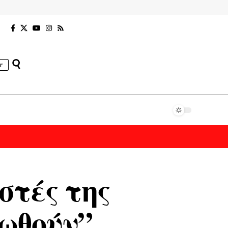
r
στές της
ωθούν”