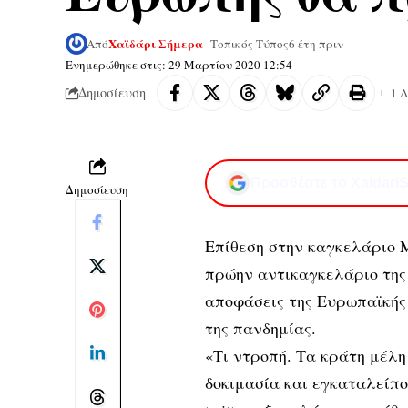
Χαϊδάρι Σήμερα
Από
- Τοπικός Τύπος
6 έτη πριν
Ενημερώθηκε στις: 29 Μαρτίου 2020 12:54
Δημοσίευση
1 
Προσθέστε το XaidariS
Δημοσίευση
Επίθεση στην καγκελάριο 
πρώην αντικαγκελάριο της
αποφάσεις της Ευρωπαϊκής
της πανδημίας.
«Τι ντροπή. Τα κράτη μέλ
δοκιμασία και εγκαταλείπο