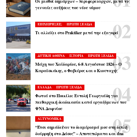
Οι μισθοί δημάρχων – περιφερειαρχών, μετά τις
γενναίες αυξήσεις του νέου νόμου
ΕΠΙΧΕΙΡΗΣΕΙΣ
ΠΡΩΤΗ ΣΕΛΙΔΑ
Τι αλλάζει στο Praktiker μετά την εξαγορά
ΔΥΤΙΚΗ ΑΘΗΝΑ
ΙΣΤΟΡΙΑ
ΠΡΩΤΗ ΣΕΛΙΔΑ
Μάχη του Χαϊδαρίου, 6-8 Αυγούστου 1826 – Ο
Καραϊσκάκης, ο Φαβιέρος και ο Κιουταχής
ΕΛΛΑΔΑ
ΠΡΩΤΗ ΣΕΛΙΔΑ
Φωτιά στο Ποικίλο: Εντολή Γεωργιάδη για
πειθαρχική διαδικασία κατά εργαζόμενων του
ΨΝΑ Δαφνίου
ΑΣΤΥΝΟΜΙΚΑ
“Έτσι σημάδεψαν το διαμέρισμά μου στη διπλή
διάρρηξη στο Δάσος” – Αποτυπώματα και dna