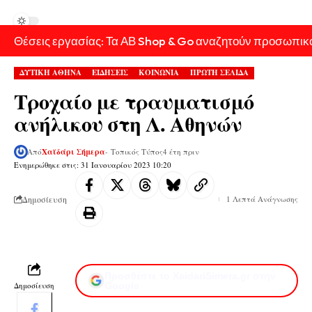
Θέσεις εργασίας: Τα ΑΒ Shop & Go αναζητούν προσωπικ
ΔΥΤΙΚΗ ΑΘΗΝΑ
ΕΙΔΗΣΕΙΣ
ΚΟΙΝΩΝΙΑ
ΠΡΩΤΗ ΣΕΛΙΔΑ
Τροχαίο με τραυματισμό
ανήλικου στη Λ. Αθηνών
Από
Χαϊδάρι Σήμερα
- Τοπικός Τύπος
4 έτη πριν
Ενημερώθηκε στις: 31 Ιανουαρίου 2023 10:20
Δημοσίευση
1 Λεπτά Ανάγνωσης
Προσθέστε το XaidariSimera.gr στην
Δημοσίευση
Google