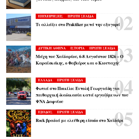
ΕΠΙΧΕΙΡΗΣΕΙΣ
ΠΡΩΤΗ ΣΕΛΙΔΑ
Τι αλλάζει στο Praktiker μετά την εξαγορά
ΔΥΤΙΚΗ ΑΘΗΝΑ
ΙΣΤΟΡΙΑ
ΠΡΩΤΗ ΣΕΛΙΔΑ
Μάχη του Χαϊδαρίου, 6-8 Αυγούστου 1826 – Ο
Καραϊσκάκης, ο Φαβιέρος και ο Κιουταχής
ΕΛΛΑΔΑ
ΠΡΩΤΗ ΣΕΛΙΔΑ
Φωτιά στο Ποικίλο: Εντολή Γεωργιάδη για
πειθαρχική διαδικασία κατά εργαζόμενων του
ΨΝΑ Δαφνίου
ΕΞΟΔΟΣ
ΠΡΩΤΗ ΣΕΛΙΔΑ
Rock βραδιά με ελεύθερη είσοδο στο Χαϊδάρι