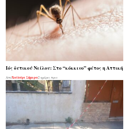
Ιός δυτικού Νείλου: Στο “κόκκινο” φέτος η Αττική
Από
Χαϊδάρι Σήμερα
2 ημέρες πριν