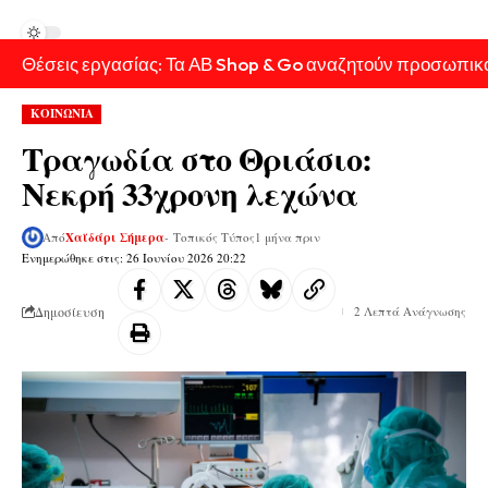
Θέσεις εργασίας: Τα ΑΒ Shop & Go αναζητούν προσωπικ
ΚΟΙΝΩΝΙΑ
Τραγωδία στο Θριάσιο:
Νεκρή 33χρονη λεχώνα
Από
Χαϊδάρι Σήμερα
- Τοπικός Τύπος
1 μήνα πριν
Ενημερώθηκε στις: 26 Ιουνίου 2026 20:22
Δημοσίευση
2 Λεπτά Ανάγνωσης