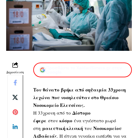
Προσθέστε το XaidariSimera.gr στην
Δημοσίευση
Google
Τον θάνατο βρήκε από σηψαιμία 33χρονη
λεχώνα που νοσηλευόταν στο Θριάσιο
Νοσοκομείο Ελευσίνας.
Δίστομο
Η 33χρονη από το
έφερε
κόσμο
στον
ένα υγιέστατο μωρό
μαιευτική κλινική
Νοσοκομείου
στη
του
Λιβαδειάς
. Η άτυχη γυναίκα εισήχθη για να