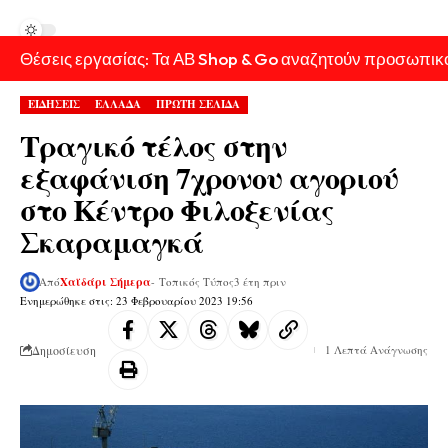
Θέσεις εργασίας: Τα ΑΒ Shop & Go αναζητούν προσωπικ
ΕΙΔΗΣΕΙΣ
ΕΛΛΑΔΑ
ΠΡΩΤΗ ΣΕΛΙΔΑ
Τραγικό τέλος στην
εξαφάνιση 7χρονου αγοριού
στο Κέντρο Φιλοξενίας
Σκαραμαγκά
Από
Χαϊδάρι Σήμερα
- Τοπικός Τύπος
3 έτη πριν
Ενημερώθηκε στις: 23 Φεβρουαρίου 2023 19:56
Δημοσίευση
1 Λεπτά Ανάγνωσης