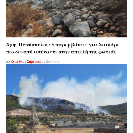
Άρης Πανόπουλος: 5 παρεμβάσεις για Χαϊδάρι
πιο δυνατό απέναντι στην απειλή της φωτιάς
Από
Χαϊδάρι Σήμερα
2 ημέρες πριν