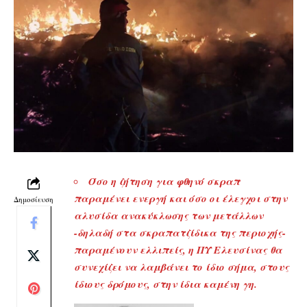
Όσο η ζήτηση για φθηνό σκραπ
παραμένει ενεργή και όσο οι έλεγχοι στην
Δημοσίευση
αλυσίδα ανακύκλωσης των μετάλλων
-δηλαδή στα σκραπατζίδικα της περιοχής-
παραμένουν ελλιπείς, η ΠΥ Ελευσίνας θα
συνεχίζει να λαμβάνει το ίδιο σήμα, στους
ίδιους δρόμους, στην ίδια καμένη γη.