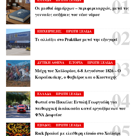
ΕΛΛΑΔΑ
ΠΡΩΤΗ ΣΕΛΙΔΑ
Οι μισθοί δημάρχων – περιφερειαρχών, μετά τις
γενναίες αυξήσεις του νέου νόμου
ΕΠΙΧΕΙΡΗΣΕΙΣ
ΠΡΩΤΗ ΣΕΛΙΔΑ
Τι αλλάζει στο Praktiker μετά την εξαγορά
ΔΥΤΙΚΗ ΑΘΗΝΑ
ΙΣΤΟΡΙΑ
ΠΡΩΤΗ ΣΕΛΙΔΑ
Μάχη του Χαϊδαρίου, 6-8 Αυγούστου 1826 – Ο
Καραϊσκάκης, ο Φαβιέρος και ο Κιουταχής
ΕΛΛΑΔΑ
ΠΡΩΤΗ ΣΕΛΙΔΑ
Φωτιά στο Ποικίλο: Εντολή Γεωργιάδη για
πειθαρχική διαδικασία κατά εργαζόμενων του
ΨΝΑ Δαφνίου
ΕΞΟΔΟΣ
ΠΡΩΤΗ ΣΕΛΙΔΑ
Rock βραδιά με ελεύθερη είσοδο στο Χαϊδάρι