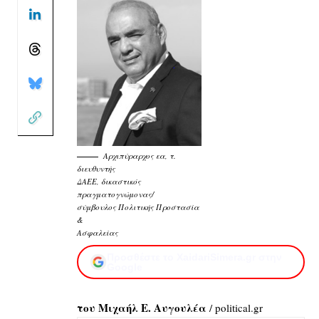
Αρχιπύραρχος εα, τ.
διευθυντής
ΔΑΕΕ, δικαστικός
πραγματογνώμονας/
σύμβουλος Πολιτικής Προστασία
&
Ασφαλείας
Προσθέστε το XaidariSimera.gr στην
Google
του Μιχαήλ Ε. Αυγουλέα
/ political.gr