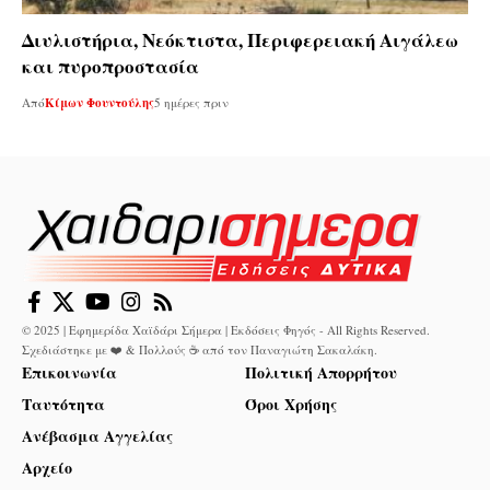
Διυλιστήρια, Νεόκτιστα, Περιφερειακή Αιγάλεω
και πυροπροστασία
Από
Κίμων Φουντούλης
5 ημέρες πριν
© 2025 | Εφημερίδα Χαϊδάρι Σήμερα | Εκδόσεις Φηγός - All Rights Reserved.
Σχεδιάστηκε με ❤️ & Πολλούς ☕ από τον
Παναγιώτη Σακαλάκη
.
Επικοινωνία
Πολιτική Απορρήτου
Ταυτότητα
Όροι Χρήσης
Ανέβασμα Αγγελίας
Αρχείο