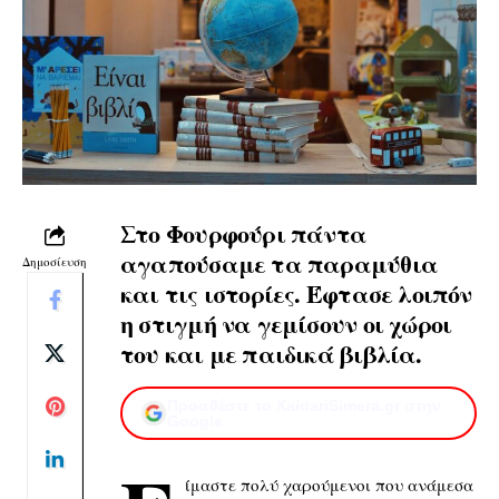
Στο Φουρφούρι πάντα
αγαπούσαμε τα παραμύθια
Δημοσίευση
και τις ιστορίες. Έφτασε λοιπόν
η στιγμή να γεμίσουν οι χώροι
του και με παιδικά βιβλία.
Προσθέστε το XaidariSimera.gr στην
Google
ίμαστε πολύ χαρούμενοι που ανάμεσα