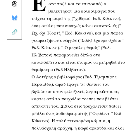
Ε
στα παζλ και τα επιτραπέζια
βολεύτηκαν μια κουκουβάγια που
ψάχνει τη μαμά της (“χάθηκα” Εκδ. Κόκκινο),
ένας σκύλος που συνεχώς κάνει σκανταλιές (”
Ωχ, όχι Τζορτζ ” Εκδ. Κόκκινο), και μια παρέα
γκαφατζήδων κυνηγών (“Σσσς! έχουμε σχέδιο ”
Εκδ. Κόκκινο). ” Ο μεγάλος θυμός” (Εκδ.
Ηλίβατον) παραμονεύει δίπλα στο
κουκλόσπιτο και είναι έτοιμος να μετρηθεί στο
θυμόμετρο (Εκδ Ηλίβατον).
Ο Αστέρης ο βιβλιοφάγος (Εκδ. Τζιαμπίρης
Πυραμίδα), αφού έφαγε τις σελίδες του
βιβλίου που τον φιλοξενεί, λιγουρεύεται τις
κάρτες από τα παιχνίδια τσέπης που βλέπει
απέναντί του. Δίπλα στις τρεχαλίτσες παίζει
μπάλα ένας ποδοσφαιριστής (“Οφσάιντ ” Εκδ
Κόκκινο). Η πολύ πεινασμένη κάμπια, η
πολυάσχολη αράχνη, η καφέ αρκούδα και όλοι