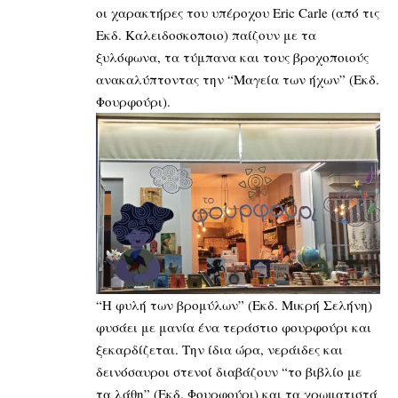
οι χαρακτήρες του υπέροχου Eric Carle (από τις
Εκδ. Καλειδοσκοποιο) παίζουν με τα
ξυλόφωνα, τα τύμπανα και τους βροχοποιούς
ανακαλύπτοντας την “Μαγεία των ήχων” (Εκδ.
Φουρφούρι).
“Η φυλή των βρομύλων” (Εκδ. Μικρή Σελήνη)
φυσάει με μανία ένα τεράστιο φουρφούρι και
ξεκαρδίζεται. Την ίδια ώρα, νεράιδες και
δεινόσαυροι στενοί διαβάζουν “το βιβλίο με
τα λάθη” (Εκδ. Φουρφούρι) και τα χρωματιστά