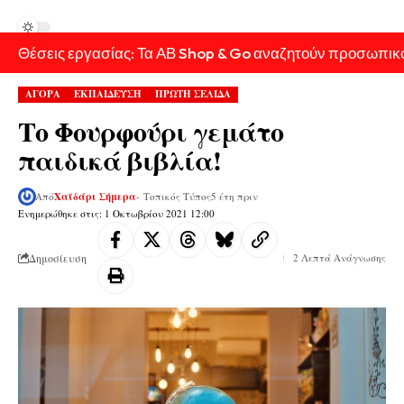
Θέσεις εργασίας: Τα ΑΒ Shop & Go αναζητούν προσωπικ
ΑΓΟΡΑ
ΕΚΠΑΙΔΕΥΣΗ
ΠΡΩΤΗ ΣΕΛΙΔΑ
Το Φουρφούρι γεμάτο
παιδικά βιβλία!
Από
Χαϊδάρι Σήμερα
- Τοπικός Τύπος
5 έτη πριν
Ενημερώθηκε στις: 1 Οκτωβρίου 2021 12:00
Δημοσίευση
2 Λεπτά Ανάγνωσης