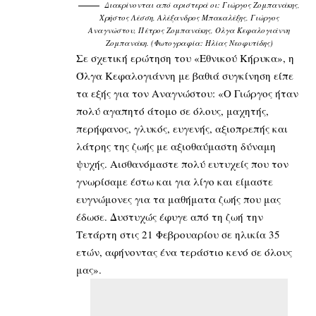
Διακρίνονται από αριστερά οι: Γιώργος Ζομπανάκης,
Χρήστος Λέσση, Αλέξανδρος Μπακαλέξης, Γιώργος
Αναγνώστου, Πέτρος Ζομπανάκης, Ολγα Κεφαλογιάννη
Ζομπανάκη. (Φωτογραφία: Ηλίας Νεοφυτίδης)
Σε σχετική ερώτηση του «Εθνικού Κήρυκα», η
Όλγα Κεφαλογιάννη με βαθιά συγκίνηση είπε
τα εξής για τον Αναγνώστου: «Ο Γιώργος ήταν
πολύ αγαπητό άτομο σε όλους, μαχητής,
περήφανος, γλυκός, ευγενής, αξιοπρεπής και
λάτρης της ζωής με αξιοθαύμαστη δύναμη
ψυχής. Αισθανόμαστε πολύ ευτυχείς που τον
γνωρίσαμε έστω και για λίγο και είμαστε
ευγνώμονες για τα μαθήματα ζωής που μας
έδωσε. Δυστυχώς έφυγε από τη ζωή την
Τετάρτη στις 21 Φεβρουαρίου σε ηλικία 35
ετών, αφήνοντας ένα τεράστιο κενό σε όλους
μας».