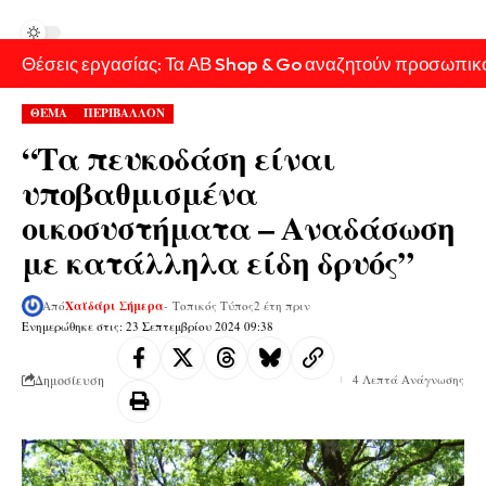
Θέσεις εργασίας: Τα ΑΒ Shop & Go αναζητούν προσωπικ
ΘΕΜΑ
ΠΕΡΙΒΑΛΛΟΝ
“Τα πευκοδάση είναι
υποβαθμισμένα
οικοσυστήματα – Αναδάσωση
με κατάλληλα είδη δρυός”
Από
Χαϊδάρι Σήμερα
- Τοπικός Τύπος
2 έτη πριν
Ενημερώθηκε στις: 23 Σεπτεμβρίου 2024 09:38
Δημοσίευση
4 Λεπτά Ανάγνωσης