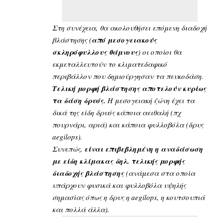
Στη συνέχεια, θα ακολουθήσει επόμενη διαδοχή
βλάστησης (
από μεσογειακούς
σκληρόφυλλους θάμνους
) οι οποίοι θα
εκμεταλλευτούν το κλιματεδαφικό
περιβάλλον που δημιούργησαν τα πευκοδάση.
Τελική μορφή βλάστησης αποτελούν κυρίως
τα δάση δρυός.
Η μεσογειακή ζώνη έχει τα
δικά της είδη δρυός κάποια αειθαλή (πχ
πουρνάρι, αριά) και κάποια φυλλοβόλα (δρυς
aegilops).
Συνεπώς,
είναι επιβεβλημένη η αναδάσωση
με είδη κλίμακας δηλ. τελικής μορφής
διαδοχής βλάστησης
(ανάμεσα στα οποία
υπάρχουν φυσικά και φυλλοβόλα υψηλής
σημασίας όπως η δρυς η aegilops, η κουτσουπιά
και πολλά άλλα).