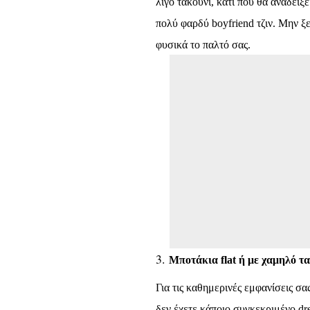
λίγο τακούνι, κάτι που θα αναδείξ
πολύ φαρδύ
boyfriend
τζιν. Μην ξ
φυσικά το παλτό σας.
Μποτάκια
f
lat ή με χαμηλό τα
Για τις καθημερινές εμφανίσεις σα
δεν έχετε κάποιο συγκεκριμένο
dr