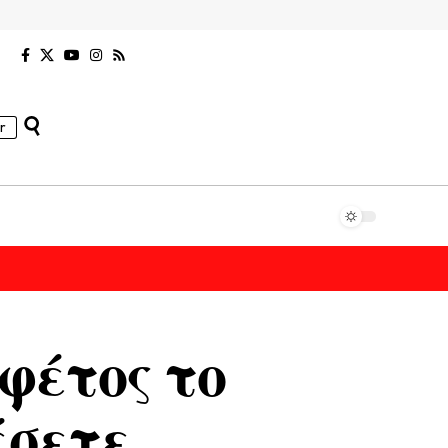
r
φέτος το
σετε.