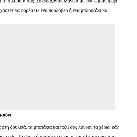
ει τη σιλουέτα σας. Συνδυάζονται ιδανικά με ένα
skinny
ή όχι
εχάσετε να φορέσετε ένα πουλόβερ ή ένα μπλουζάκι και
κούνι.
ς στη δουλειά, τα μποτάκια και πάλι σάς λύνουν τα χέρια, εάν
ess
code
. Τα ιδανικά μποτάκια είναι με χαμηλό τακούνι ή τα