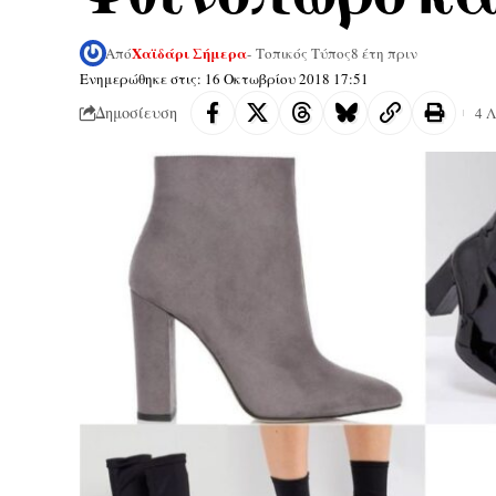
Χαϊδάρι Σήμερα
Από
- Τοπικός Τύπος
8 έτη πριν
Ενημερώθηκε στις: 16 Οκτωβρίου 2018 17:51
Δημοσίευση
4 