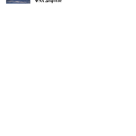
ΨΝΑ Δαφνίου