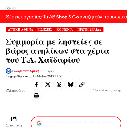
Θέσεις εργασίας: Τα ΑΒ Shop & Go αναζητούν προσωπικ
ΔΥΤΙΚΗ ΑΘΗΝΑ
ΕΙΔΗΣΕΙΣ
ΚΟΙΝΩΝΙΑ
ΠΡΩΤΗ ΣΕΛΙΔΑ
Συμμορία με ληστείες σε
βάρος ανηλίκων στα χέρια
του Τ.Α. Χαϊδαρίου
Από
Αριάνα Χρόνη
7 έτη πριν
Ενημερώθηκε στις: 15 Μαΐου 2019 12:53
Δημοσίευση
2 Λεπτά Ανάγνωσης
Προσθέστε το XaidariSimera.gr στην
Δημοσίευση
Google