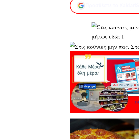
Προσθέστε το XaidariS