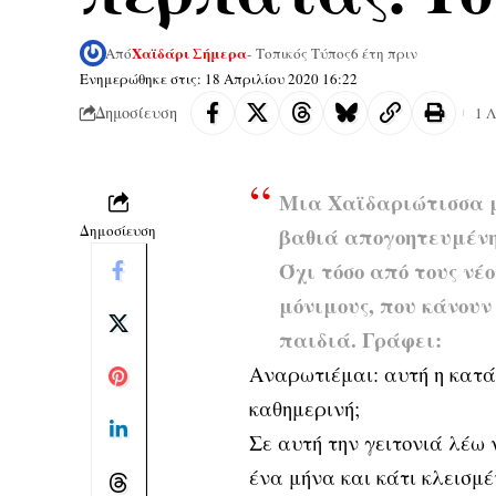
Χαϊδάρι Σήμερα
Από
- Τοπικός Τύπος
6 έτη πριν
Ενημερώθηκε στις: 18 Απριλίου 2020 16:22
Δημοσίευση
1 
Μια Χαϊδαριώτισσα μ
Δημοσίευση
βαθιά απογοητευμένη
Όχι τόσο από τους νέ
μόνιμους, που κάνουν
παιδιά. Γράφει:
Αναρωτιέμαι: αυτή η κατά
καθημερινή;
Σε αυτή την γειτονιά λέω 
ένα μήνα και κάτι κλεισμ