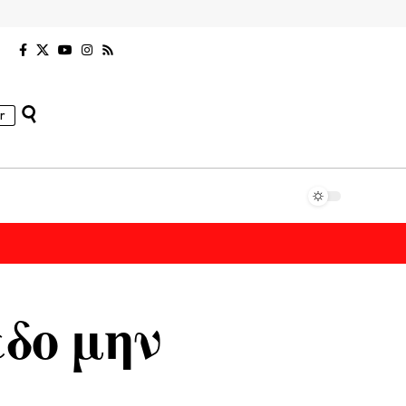
r
εδο μην