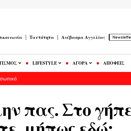
πικοινωνία
Ταυτότητα
Ανέβασμα Αγγελίας
Newslette
ΤΙΣΜΟΣ
LIFESTYLE
ΑΓΟΡΑ
ΑΠΟΨΕΙΣ
οσωπικό
μην πας. Στο γήπ
τε, μήπως εδώ;