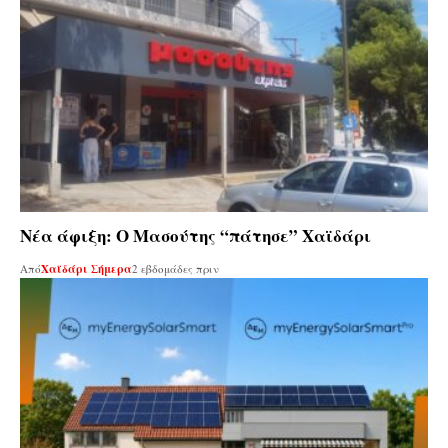
Νέα άφιξη: Ο Μασούτης “πάτησε” Χαϊδάρι
Από
Χαϊδάρι Σήμερα
2 εβδομάδες πριν