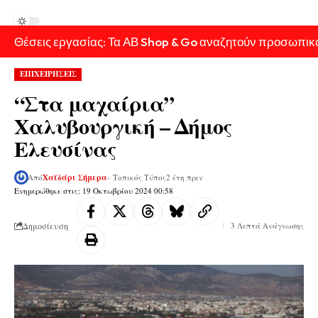
Θέσεις εργασίας: Τα ΑΒ Shop & Go αναζητούν προσωπικ
ΕΠΙΧΕΙΡΗΣΕΙΣ
“Στα μαχαίρια”
Χαλυβουργική – Δήμος
Ελευσίνας
Από
Χαϊδάρι Σήμερα
- Τοπικός Τύπος
2 έτη πριν
Ενημερώθηκε στις: 19 Οκτωβρίου 2024 00:58
Δημοσίευση
3 Λεπτά Ανάγνωσης