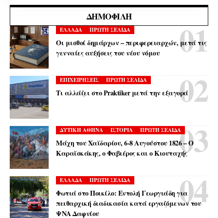
ΔΗΜΟΦΙΛΉ
ΕΛΛΑΔΑ
ΠΡΩΤΗ ΣΕΛΙΔΑ
Οι μισθοί δημάρχων – περιφερειαρχών, μετά τις
γενναίες αυξήσεις του νέου νόμου
ΕΠΙΧΕΙΡΗΣΕΙΣ
ΠΡΩΤΗ ΣΕΛΙΔΑ
Τι αλλάζει στο Praktiker μετά την εξαγορά
ΔΥΤΙΚΗ ΑΘΗΝΑ
ΙΣΤΟΡΙΑ
ΠΡΩΤΗ ΣΕΛΙΔΑ
Μάχη του Χαϊδαρίου, 6-8 Αυγούστου 1826 – Ο
Καραϊσκάκης, ο Φαβιέρος και ο Κιουταχής
ΕΛΛΑΔΑ
ΠΡΩΤΗ ΣΕΛΙΔΑ
Φωτιά στο Ποικίλο: Εντολή Γεωργιάδη για
πειθαρχική διαδικασία κατά εργαζόμενων του
ΨΝΑ Δαφνίου