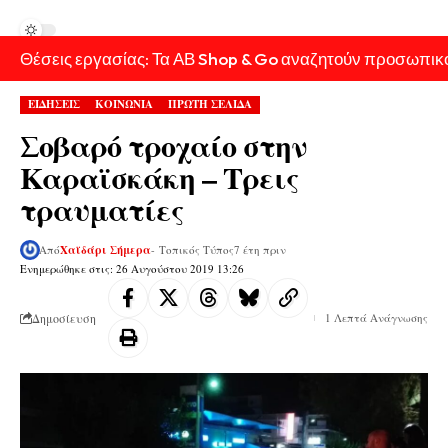
Θέσεις εργασίας: Τα ΑΒ Shop & Go αναζητούν προσωπικ
ΕΙΔΗΣΕΙΣ
ΚΟΙΝΩΝΙΑ
ΠΡΩΤΗ ΣΕΛΙΔΑ
Σοβαρό τροχαίο στην
Καραϊσκάκη – Τρεις
τραυματίες
Από
Χαϊδάρι Σήμερα
- Τοπικός Τύπος
7 έτη πριν
Ενημερώθηκε στις: 26 Αυγούστου 2019 13:26
Δημοσίευση
1 Λεπτά Ανάγνωσης