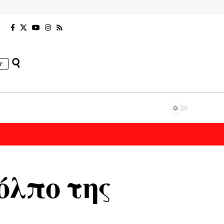
r
όλπο της