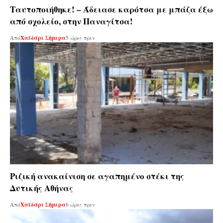
Ταυτοποιήθηκε! – Άδειασε καρότσα με μπάζα έξω
από σχολείο, στην Παναγίτσα!
Από
Χαϊδάρι Σήμερα
5 ώρες πριν
Ριζική ανακαίνιση σε αγαπημένο στέκι της
Δυτικής Αθήνας
Από
Χαϊδάρι Σήμερα
6 ώρες πριν