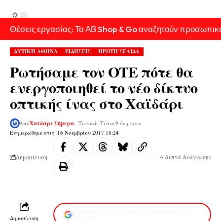
Θέσεις εργασίας: Τα ΑΒ Shop & Go αναζητούν προσωπικ
ΔΥΤΙΚΗ ΑΘΗΝΑ
ΕΙΔΗΣΕΙΣ
ΠΡΩΤΗ ΣΕΛΙΔΑ
Ρωτήσαμε τον ΟΤΕ πότε θα
ενεργοποιηθεί το νέο δίκτυο
οπτικής ίνας στο Χαϊδάρι
Από
Χαϊδάρι Σήμερα
- Τοπικός Τύπος
9 έτη πριν
Ενημερώθηκε στις: 16 Νοεμβρίου 2017 18:24
Δημοσίευση
4 Λεπτά Ανάγνωσης
Προσθέστε το XaidariSimera.gr στην
Δημοσίευση
Google