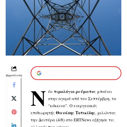
Προσθέστε το XaidariSimera.gr στην
Δημοσίευση
Google
Ν
τιμολόγιο ρεύματος
έο
μπαίνει
στην αγορά από τον Σεπτέμβρη, το
“κόκκινο”. Ο ενεργειακός
Θανάσης Τοτικίδης
επιθεωρητής
, μιλώντας
την Δευτέρα (4/8) στο ERTNews εξήγησε τις
αλλαγές που φέρνει.