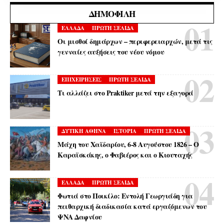
ΔΗΜΟΦΙΛΉ
ΕΛΛΑΔΑ
ΠΡΩΤΗ ΣΕΛΙΔΑ
Οι μισθοί δημάρχων – περιφερειαρχών, μετά τις
γενναίες αυξήσεις του νέου νόμου
ΕΠΙΧΕΙΡΗΣΕΙΣ
ΠΡΩΤΗ ΣΕΛΙΔΑ
Τι αλλάζει στο Praktiker μετά την εξαγορά
ΔΥΤΙΚΗ ΑΘΗΝΑ
ΙΣΤΟΡΙΑ
ΠΡΩΤΗ ΣΕΛΙΔΑ
Μάχη του Χαϊδαρίου, 6-8 Αυγούστου 1826 – Ο
Καραϊσκάκης, ο Φαβιέρος και ο Κιουταχής
ΕΛΛΑΔΑ
ΠΡΩΤΗ ΣΕΛΙΔΑ
Φωτιά στο Ποικίλο: Εντολή Γεωργιάδη για
πειθαρχική διαδικασία κατά εργαζόμενων του
ΨΝΑ Δαφνίου