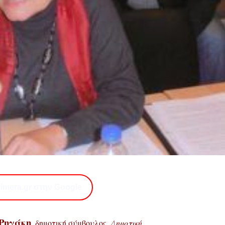
imera.gr στην Google
 Ρηγάκη
, δημοτική σύμβουλος,
Δημοτική