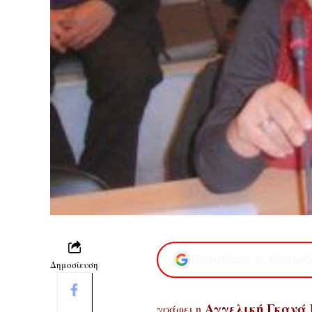
Προσθέστε το XaidariS
Δημοσίευση
Αγγελική Γκανά
γράφει η