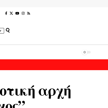
r
μοτική αρχή
χος”