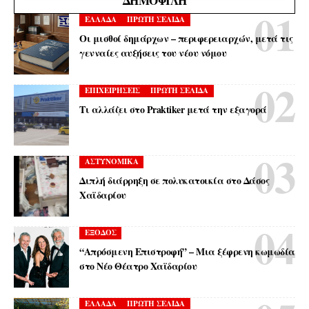
ΔΗΜΟΦΙΛΉ
ΕΛΛΑΔΑ
ΠΡΩΤΗ ΣΕΛΙΔΑ
Οι μισθοί δημάρχων – περιφερειαρχών, μετά τις
γενναίες αυξήσεις του νέου νόμου
ΕΠΙΧΕΙΡΗΣΕΙΣ
ΠΡΩΤΗ ΣΕΛΙΔΑ
Τι αλλάζει στο Praktiker μετά την εξαγορά
ΑΣΤΥΝΟΜΙΚΑ
Διπλή διάρρηξη σε πολυκατοικία στο Δάσος
Χαϊδαρίου
ΕΞΟΔΟΣ
“Απρόσμενη Επιστροφή” – Μια ξέφρενη κωμωδία
στο Νέο Θέατρο Χαϊδαρίου
ΕΛΛΑΔΑ
ΠΡΩΤΗ ΣΕΛΙΔΑ