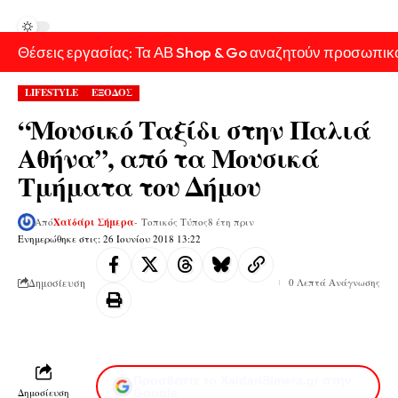
Θέσεις εργασίας: Τα ΑΒ Shop & Go αναζητούν προσωπικ
LIFESTYLE
ΕΞΟΔΟΣ
“Μουσικό Ταξίδι στην Παλιά
Αθήνα”, από τα Μουσικά
Τμήματα του Δήμου
Από
Χαϊδάρι Σήμερα
- Τοπικός Τύπος
8 έτη πριν
Ενημερώθηκε στις: 26 Ιουνίου 2018 13:22
Δημοσίευση
0 Λεπτά Ανάγνωσης
Προσθέστε το XaidariSimera.gr στην
Δημοσίευση
Google