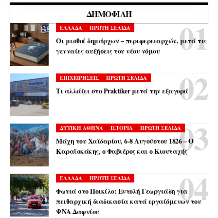
ΔΗΜΟΦΙΛΉ
ΕΛΛΑΔΑ
ΠΡΩΤΗ ΣΕΛΙΔΑ
Οι μισθοί δημάρχων – περιφερειαρχών, μετά τις
γενναίες αυξήσεις του νέου νόμου
ΕΠΙΧΕΙΡΗΣΕΙΣ
ΠΡΩΤΗ ΣΕΛΙΔΑ
Τι αλλάζει στο Praktiker μετά την εξαγορά
ΔΥΤΙΚΗ ΑΘΗΝΑ
ΙΣΤΟΡΙΑ
ΠΡΩΤΗ ΣΕΛΙΔΑ
Μάχη του Χαϊδαρίου, 6-8 Αυγούστου 1826 – Ο
Καραϊσκάκης, ο Φαβιέρος και ο Κιουταχής
ΕΛΛΑΔΑ
ΠΡΩΤΗ ΣΕΛΙΔΑ
Φωτιά στο Ποικίλο: Εντολή Γεωργιάδη για
πειθαρχική διαδικασία κατά εργαζόμενων του
ΨΝΑ Δαφνίου