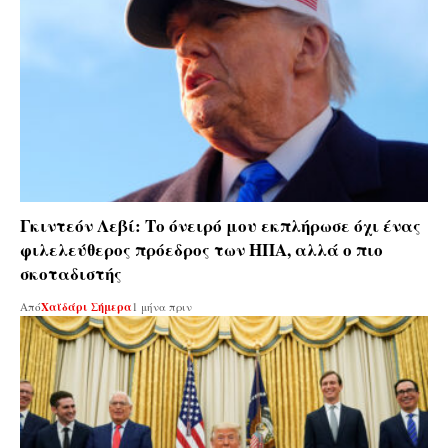
Γκιντεόν Λεβί: Το όνειρό μου εκπλήρωσε όχι ένας
φιλελεύθερος πρόεδρος των ΗΠΑ, αλλά ο πιο
σκοταδιστής
Από
Χαϊδάρι Σήμερα
1 μήνα πριν