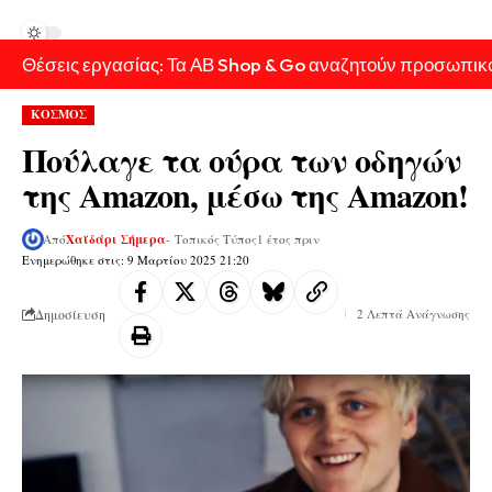
Θέσεις εργασίας: Τα ΑΒ Shop & Go αναζητούν προσωπικ
ΚΟΣΜΟΣ
Πούλαγε τα ούρα των οδηγών
της Amazon, μέσω της Amazon!
Από
Χαϊδάρι Σήμερα
- Τοπικός Τύπος
1 έτος πριν
Ενημερώθηκε στις: 9 Μαρτίου 2025 21:20
Δημοσίευση
2 Λεπτά Ανάγνωσης