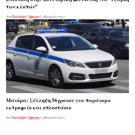
των κλοπών”
Από
Χαϊδάρι Σήμερα
1 εβδομάδα πριν
Μάνδρα: Σύλληψη 56χρονου για παράνομο
εκτροφείο και οπλοστάσιο
Από
Χαϊδάρι Σήμερα
1 εβδομάδα πριν