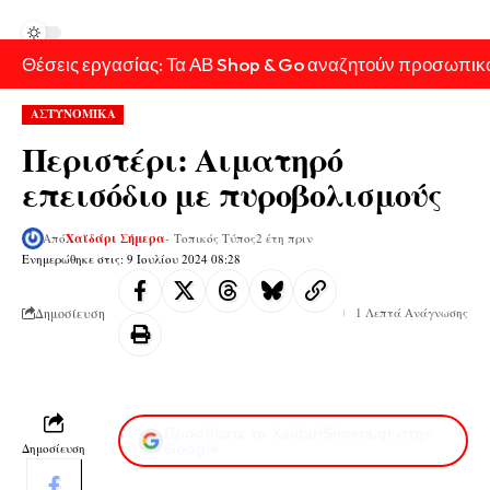
Θέσεις εργασίας: Τα ΑΒ Shop & Go αναζητούν προσωπικ
ΑΣΤΥΝΟΜΙΚΑ
Περιστέρι: Αιματηρό
επεισόδιο με πυροβολισμούς
Από
Χαϊδάρι Σήμερα
- Τοπικός Τύπος
2 έτη πριν
Ενημερώθηκε στις: 9 Ιουλίου 2024 08:28
Δημοσίευση
1 Λεπτά Ανάγνωσης
Προσθέστε το XaidariSimera.gr στην
Δημοσίευση
Google