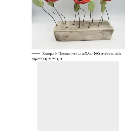
Κεραμικές Παπαρούνες με φύλλα (20€) Αγόρασε εδώ:
https://bit.ly/3LWTQ1U