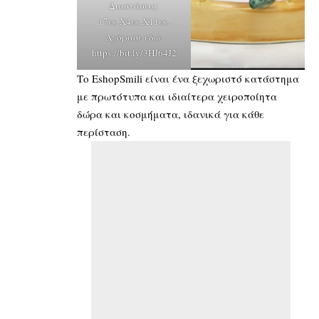
Διαστάσεις:
17εκ.Χ4εκ.Χ11εκ.
Αγόρασε εδώ:
https://bit.ly/3HJ64J2
Το
EshopSmili
είναι ένα ξεχωριστό κατάστημα
με πρωτότυπα και ιδιαίτερα χειροποίητα
δώρα και κοσμήματα, ιδανικά για κάθε
περίσταση.