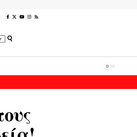
r
τους
εία!