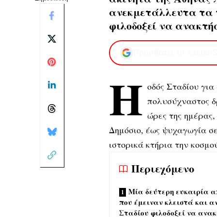
ανεκμετάλλευτα τα τ
φιλοδοξεί να ανακτήσ
Προσθέστε το XaidariS
Η
οδός Σταδίου για 
πολυσύχναστος δρ
ώρες της ημέρας,
Δημόσιο, έως ψυχαγωγία σ
ιστορικά κτήρια την κοσμο
Περιεχόμενο
Μία δεύτερη ευκαιρία α
που έμειναν κλειστά και α
Σταδίου φιλοδοξεί να ανακ