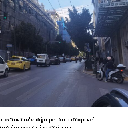
α αποκτούν σήµερα τα ιστορικά
που έμειναν κλειστά και