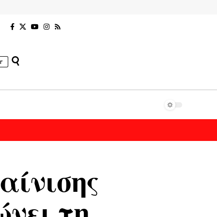
r
αίνισης
νει τη