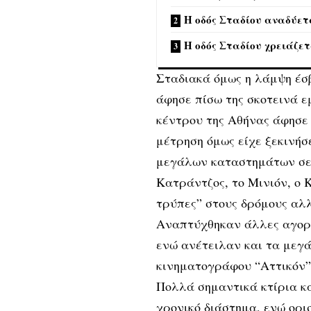
Η οδός Σταδίου αναδύετ
Η οδός Σταδίου χρειάζε
Σταδιακά όμως η λάμψη έσβ
άφησε πίσω της σκοτεινά ε
κέντρου της Αθήνας άφησε
μέτρηση όμως είχε ξεκινήσ
μεγάλων καταστημάτων σε 
Κατράντζος, το
Μινιόν
, ο
τρύπες” στους δρόμους αλλ
Αναπτύχθηκαν άλλες αγορέ
ενώ ανέτειλαν και τα μεγ
κινηματογράφου “Αττικόν”
Πολλά σημαντικά κτίρια κ
χρονικό διάστημα, ενώ ορι