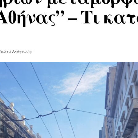
 Αθήνας” – Τι κα
 Λεπτά Ανάγνωσης