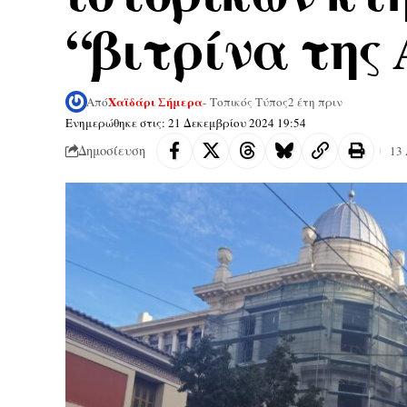
“βιτρίνα της
Χαϊδάρι Σήμερα
Από
- Τοπικός Τύπος
2 έτη πριν
Ενημερώθηκε στις: 21 Δεκεμβρίου 2024 19:54
Δημοσίευση
13