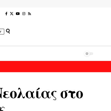
r
Νεολαίας στο
κ