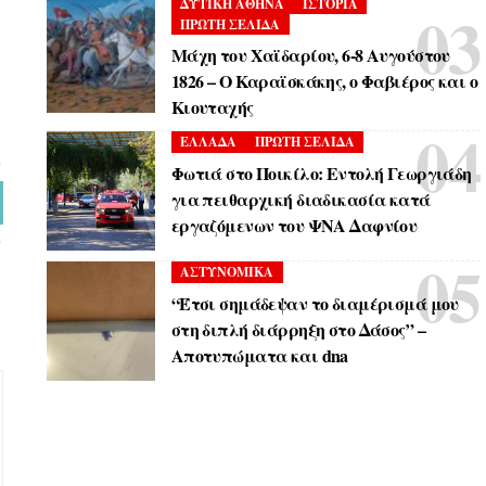
ΔΥΤΙΚΗ ΑΘΗΝΑ
ΙΣΤΟΡΙΑ
ΠΡΩΤΗ ΣΕΛΙΔΑ
Μάχη του Χαϊδαρίου, 6-8 Αυγούστου
1826 – Ο Καραϊσκάκης, ο Φαβιέρος και ο
Κιουταχής
ΕΛΛΑΔΑ
ΠΡΩΤΗ ΣΕΛΙΔΑ
Φωτιά στο Ποικίλο: Εντολή Γεωργιάδη
για πειθαρχική διαδικασία κατά
εργαζόμενων του ΨΝΑ Δαφνίου
ΑΣΤΥΝΟΜΙΚΑ
“Έτσι σημάδεψαν το διαμέρισμά μου
στη διπλή διάρρηξη στο Δάσος” –
Αποτυπώματα και dna