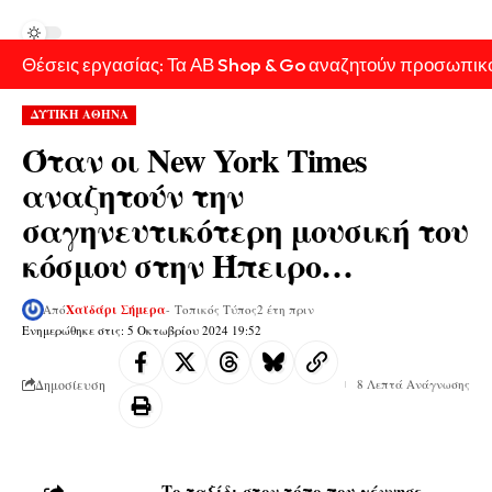
Θέσεις εργασίας: Τα ΑΒ Shop & Go αναζητούν προσωπικ
ΔΥΤΙΚΗ ΑΘΗΝΑ
Όταν οι New York Times
αναζητούν την
σαγηνευτικότερη μουσική του
κόσμου στην Ήπειρο…
Από
Χαϊδάρι Σήμερα
- Τοπικός Τύπος
2 έτη πριν
Ενημερώθηκε στις: 5 Οκτωβρίου 2024 19:52
Δημοσίευση
8 Λεπτά Ανάγνωσης
Το ταξίδι στον τόπο που γέννησε