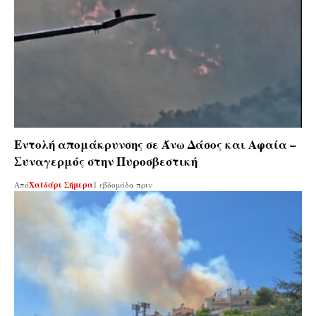
Εντολή απομάκρυνσης σε Άνω Δάσος και Αφαία –
Συναγερμός στην Πυροσβεστική
Από
Χαϊδάρι Σήμερα
1 εβδομάδα πριν