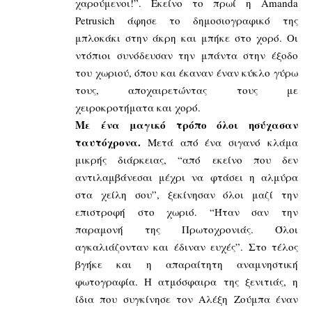
χαρούμενοι!”. Εκείνο το πρωί η Amanda
Petrusich άφησε το δημοσιογραφικό της
μπλοκάκι στην άκρη και μπήκε στο χορό. Οι
ντόπιοι συνόδευσαν την μπάντα στην έξοδο
του χωριού, όπου και έκαναν έναν κύκλο γύρω
τους, αποχαιρετώντας τους με
χειροκροτήματα και χορό.
Με ένα μαγικό τρόπο όλοι ησύχασαν
ταυτόχρονα.
Μετά από ένα σιγανό κλάμα
μικρής διάρκειας, “από εκείνο που δεν
αντιλαμβάνεσαι μέχρι να φτάσει η αλμύρα
στα χείλη σου”, ξεκίνησαν όλοι μαζί την
επιστροφή στο χωριό. “Ήταν σαν την
παραμονή της Πρωτοχρονιάς. Όλοι
αγκαλιάζονταν και έδιναν ευχές”. Στο τέλος
βγήκε και η απαραίτητη αναμνηστική
φωτογραφία. Η ατμόσφαιρα της ξενιτιάς, η
ίδια που συγκίνησε τον Αλέξη Ζούμπα έναν