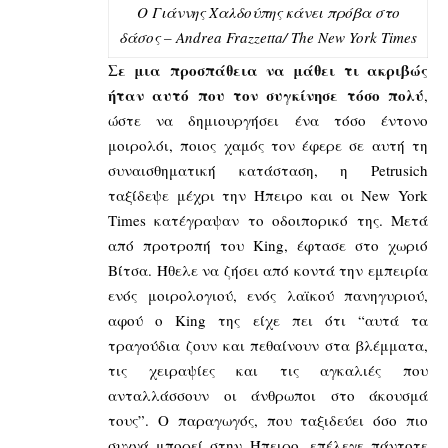
Ο Γιάννης Χαλδούπης κάνει πρόβα στο
δάσος – Andrea Frazzetta/ The New York Times
Σε μια προσπάθεια να μάθει τι ακριβώς
ήταν αυτό που τον συγκίνησε τόσο πολύ
,
ώστε να δημιουργήσει ένα τόσο έντονο
μοιρολόι, ποιος χαμός τον έφερε σε αυτή τη
συναισθηματική κατάσταση, η Petrusich
ταξίδεψε μέχρι την Ήπειρο και οι New York
Times κατέγραψαν το οδοιπορικό της. Μετά
από προτροπή του King, έφτασε στο χωριό
Βίτσα. Ήθελε να ζήσει από κοντά την εμπειρία
ενός μοιρολογιού, ενός λαϊκού πανηγυριού,
αφού ο King της είχε πει ότι “αυτά τα
τραγούδια ζουν και πεθαίνουν στα βλέμματα,
τις χειραψίες και τις αγκαλιές που
ανταλλάσσουν οι άνθρωποι στο άκουσμά
τους”. Ο παραγωγός, που ταξιδεύει όσο πιο
συχνά μπορεί στην Ήπειρο, επέλεγε πάντοτε