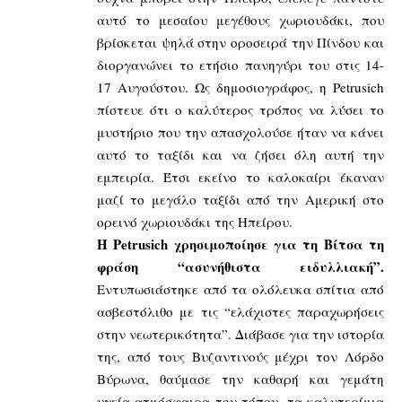
αυτό το μεσαίου μεγέθους χωριουδάκι, που
βρίσκεται ψηλά στην οροσειρά την Πίνδου και
διοργανώνει το ετήσιο πανηγύρι του στις 14-
17 Αυγούστου. Ως δημοσιογράφος, η Petrusich
πίστευε ότι ο καλύτερος τρόπος να λύσει το
μυστήριο που την απασχολούσε ήταν να κάνει
αυτό το ταξίδι και να ζήσει όλη αυτή την
εμπειρία. Έτσι εκείνο το καλοκαίρι έκαναν
μαζί το μεγάλο ταξίδι από την Αμερική στο
ορεινό χωριουδάκι της Ηπείρου.
Η Petrusich χρησιμοποίησε για τη Βίτσα τη
φράση “ασυνήθιστα ειδυλλιακή”.
Εντυπωσιάστηκε από τα ολόλευκα σπίτια από
ασβεστόλιθο με τις “ελάχιστες παραχωρήσεις
στην νεωτερικότητα”. Διάβασε για την ιστορία
της, από τους Βυζαντινούς μέχρι τον Λόρδο
Βύρωνα, θαύμασε την καθαρή και γεμάτη
υγεία ατμόσφαιρα του τόπου, τα καλντερίμια