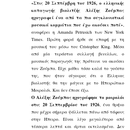
«Στις 20 Σεπτέμβρη του 1926, ο ελληνικής
καταγωγής βιολιτζής Αλέξης Ζούμπας
ηχογραφεί ένα από τα πιο συγκλονιστικά
μουσικά κομμάτια που έχω ακούσει ποτέ»
,
αναφέρει η Amanda Petrusich των New York
Times. Πρώτη φορά ήρθε σε επαφή με τη
μουσική του μέσω του Cristopher King. Μέσα
από μία τεράστια συλλογή βινυλίων, ο
μουσικός παραγωγός της πρότεινε να ακούσει
τον Ζούμπα. Είχε μάθει τόσο καλά το γούστο
της, που ήταν σίγουρος ότι ο Έλληνας
βιολιστής θα την μάγευε με το Ηπειρώτικο
Μοιρολόι. Και δεν έπεσε έξω.
Ο Αλέξης Ζούμπας ηχογράφησε το μοιρολόι
στις 20 Σεπτεμβρίου του 1926
, ένα θρήνο
που μέχρι σήμερα ψάλλεται πάνω από τάφους
στην Ήπειρο. Είναι λίγο μεγαλύτερο από
τέσσερα λεπτά και άρτια εκτελεσμένο. Δεν