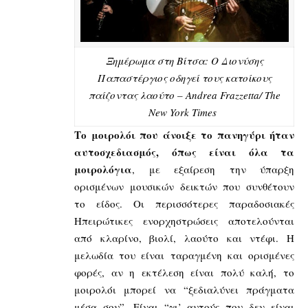
Ξημέρωμα στη Βίτσα: O Διονύσης
Παπαστέργιος οδηγεί τους κατοίκους
παίζοντας λαούτο – Andrea Frazzetta/ The
New York Times
Το μοιρολόι που άνοιξε το πανηγύρι ήταν
αυτοσχεδιασμός, όπως είναι όλα τα
μοιρολόγια
, με εξαίρεση την ύπαρξη
ορισμένων μουσικών δεικτών που συνθέτουν
το είδος. Οι περισσότερες παραδοσιακές
Ηπειρώτικες ενορχηστρώσεις αποτελούνται
από κλαρίνο, βιολί, λαούτο και ντέφι. Η
μελωδία του είναι ταραγμένη και ορισμένες
φορές, αν η εκτέλεση είναι πολύ καλή, το
μοιρολόι μπορεί να “ξεδιαλύνει πράγματα
μέσα σου”. Είναι “γι’ αυτούς που δεν είναι