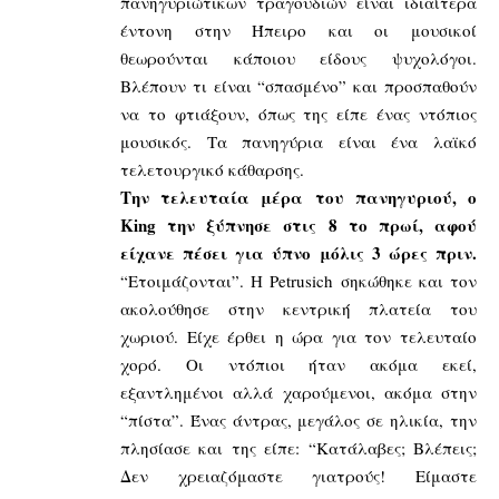
πανηγυριώτικων τραγουδιών είναι ιδιαίτερα
έντονη στην Ήπειρο και οι μουσικοί
θεωρούνται κάποιου είδους ψυχολόγοι.
Βλέπουν τι είναι “σπασμένο” και προσπαθούν
να το φτιάξουν, όπως της είπε ένας ντόπιος
μουσικός. Τα πανηγύρια είναι ένα λαϊκό
τελετουργικό κάθαρσης.
Την τελευταία μέρα του πανηγυριού, ο
King την ξύπνησε στις 8 το πρωί, αφού
είχανε πέσει για ύπνο μόλις 3 ώρες πριν.
“Ετοιμάζονται”. Η Petrusich σηκώθηκε και τον
ακολούθησε στην κεντρική πλατεία του
χωριού. Είχε έρθει η ώρα για τον τελευταίο
χορό. Οι ντόπιοι ήταν ακόμα εκεί,
εξαντλημένοι αλλά χαρούμενοι, ακόμα στην
“πίστα”. Ένας άντρας, μεγάλος σε ηλικία, την
πλησίασε και της είπε: “Κατάλαβες; Βλέπεις;
Δεν χρειαζόμαστε γιατρούς! Είμαστε