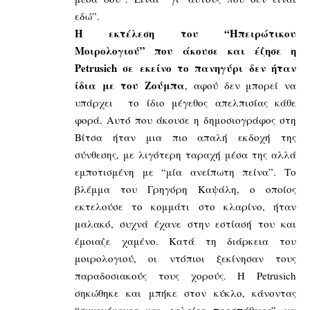
εδώ”.
Η εκτέλεση του “Ηπειρώτικου
Μοιρολογιού” που άκουσε και έζησε η
Petrusich σε εκείνο το πανηγύρι δεν ήταν
ίδια με του Ζούμπα
, αφού δεν μπορεί να
υπάρχει το ίδιο μέγεθος απελπισίας κάθε
φορά. Αυτό που άκουσε η δημοσιογράφος στη
Βίτσα ήταν μια πιο απαλή εκδοχή της
σύνθεσης, με λιγότερη ταραχή μέσα της αλλά
εμποτισμένη με “μία ανείπωτη πείνα”. Το
βλέμμα του Γρηγόρη Καψάλη, ο οποίος
εκτελούσε το κομμάτι στο κλαρίνο, ήταν
μαλακό, συχνά έχανε στην εστίασή του και
έμοιαζε χαμένο. Κατά τη διάρκεια του
μοιρολογιού, οι ντόπιοι ξεκίνησαν τους
παραδοσιακούς τους χορούς. Η Petrusich
σηκώθηκε και μπήκε στον κύκλο, κάνοντας
“συνεχόμενες και γελοίες προσπάθειες” να